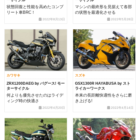
状態回復と性能を高めたコンプ
マシンの最終形を見据えて各部
リート車BRC！
の状態を最適化させる
2022年8月13日
2022年5月28日
カワサキ
スズキ
ZRX1200DAEG by バグース! モー
GSX1300R HAYABUSA by スト
ターサイクル
ライカーワークス
何よりも優先させたのはライデ
本来の長距離快適性をさらに磨
ィング時の快適さ
き上げる!
2022年4月20日
2022年4月14日