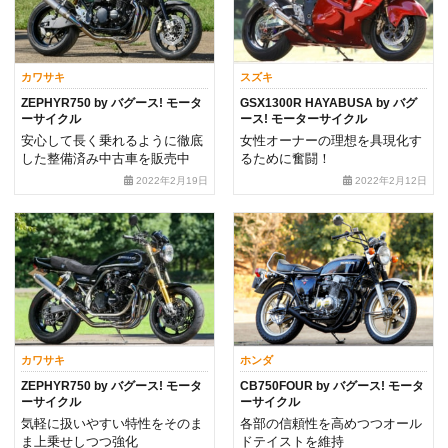
カワサキ
スズキ
ZEPHYR750 by バグース! モータ
GSX1300R HAYABUSA by バグ
ーサイクル
ース! モーターサイクル
安心して長く乗れるように徹底
女性オーナーの理想を具現化す
した整備済み中古車を販売中
るために奮闘！
2022年2月19日
2022年2月12日
カワサキ
ホンダ
ZEPHYR750 by バグース! モータ
CB750FOUR by バグース! モータ
ーサイクル
ーサイクル
気軽に扱いやすい特性をそのま
各部の信頼性を高めつつオール
ま上乗せしつつ強化
ドテイストを維持