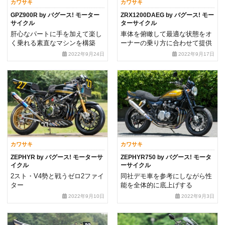
カワサキ
カワサキ
GPZ900R by バグース! モーター
ZRX1200DAEG by バグース! モー
サイクル
ターサイクル
肝心なパートに手を加えて楽し
車体を俯瞰して最適な状態をオ
く乗れる素直なマシンを構築
ーナーの乗り方に合わせて提供
2022年9月24日
2022年9月17日
カワサキ
カワサキ
ZEPHYR by バグース! モーターサ
ZEPHYR750 by バグース! モータ
イクル
ーサイクル
2スト・V4勢と戦うゼロ2ファイ
同社デモ車を参考にしながら性
ター
能を全体的に底上げする
2022年9月10日
2022年9月3日