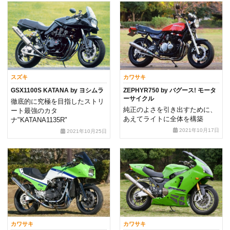
スズキ
カワサキ
GSX1100S KATANA by ヨシムラ
ZEPHYR750 by バグース! モータ
ーサイクル
徹底的に究極を目指したストリ
純正のよさを引き出すために、
ート最強のカタ
あえてライトに全体を構築
ナ"KATANA1135R"
2021年10月17日
2021年10月25日
カワサキ
カワサキ