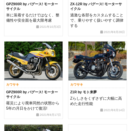
GPZ900R by バグース! モーター
ZX-12R by バグース! モーターサ
サイクル
イクル
単に装着するだけではなく、整
過激な各部をカスタムすること
備性や安全面を最大限考慮
で、乗りやすく扱いやすく調律
する
2021年10月3日
2021年8月28日
カワサキ
カワサキ
GPZ900R by バグース! モーター
Z1R by モト来夢
サイクル
Zらしさをくずさずに大幅に高
罹災により廃車同然の状態から
めた走行性能
5年の月日をかけて復活!
2021年8月14日
2021年8月17日