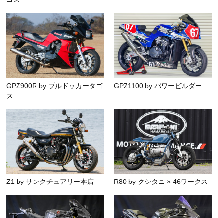
GPZ900R by ブルドッカータゴ
GPZ1100 by パワービルダー
ス
Z1 by サンクチュアリー本店
R80 by クシタニ × 46ワークス