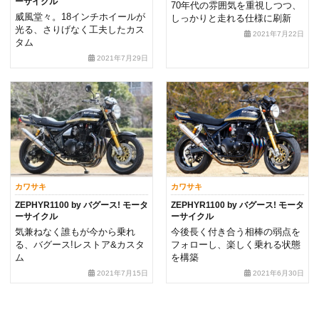
ーサイクル
70年代の雰囲気を重視しつつ、
威風堂々。18インチホイールが
しっかりと走れる仕様に刷新
光る、さりげなく工夫したカス
2021年7月22日
タム
2021年7月29日
カワサキ
カワサキ
ZEPHYR1100 by バグース! モータ
ZEPHYR1100 by バグース! モータ
ーサイクル
ーサイクル
気兼ねなく誰もが今から乗れ
今後長く付き合う相棒の弱点を
る、バグース!レストア&カスタ
フォローし、楽しく乗れる状態
ム
を構築
2021年7月15日
2021年6月30日