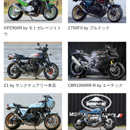
GPZ900R by モトガレージイト
Z750FX by ブルドック
ウ
Z1 by サンクチュアリー本店
CBR1000RR-R by エーテック