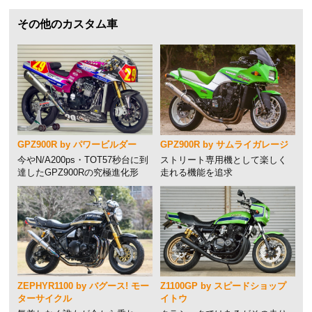
その他のカスタム車
GPZ900R by パワービルダー
GPZ900R by サムライガレージ
今やN/A200ps・TOT57秒台に到
ストリート専用機として楽しく
達したGPZ900Rの究極進化形
走れる機能を追求
ZEPHYR1100 by バグース! モー
Z1100GP by スピードショップ
ターサイクル
イトウ