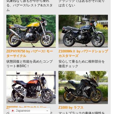
気兼ねなく誰もが今から乗れ
クラシックではあるがその走り
る、バグース!レストア&カスタ
は古くない
ム
ZEPHYR750 by バグース! モー
Z1000MkⅡ by パワードショップ
ターサイクル
カスタマーズ
状態回復と性能を高めたコンプ
安心して乗るために根幹部分を
リート車BRC！
徹底チェック
Z900RS by Kファクトリー
Z1000 by ラフス
Japanese
ベース車の特徴であるレトロテ
マットブラックの車体が個性を