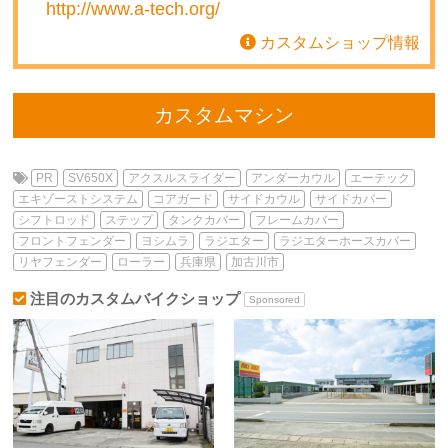
http://www.a-tech.org/
カスタムショップ情報
カスタムマシン
PR
SV650X
アクスルスライダー
アンダーカウル
エーテック
エキゾーストシステム
コアガード
サイドカウル
サイドカバー
シフトロッド
ステップ
タンクカバー
フレームカバー
フロントフェンダー
ヨシムラ
ラジエター
ラジエターホースカバー
リヤフェンダー
ローラー
兵庫県
加古川市
注目のカスタムバイクショップ
Sponsored