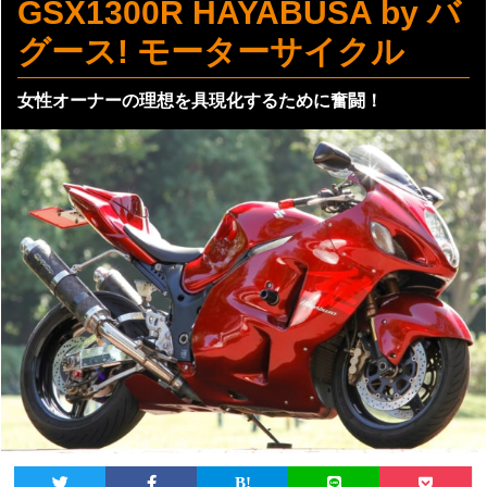
GSX1300R HAYABUSA by バ
グース! モーターサイクル
女性オーナーの理想を具現化するために奮闘！