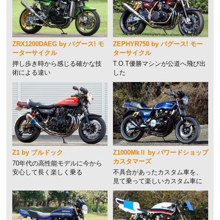
ZRX1200DAEG by バグース! モ
ZEPHYR750 by バグース! モー
ーターサイクル
ターサイクル
押し歩き時から感じる確かな技
T.O.T優勝マシンが公道へ飛び出
術による違い
した
Z1 by ブルドック
Z1000MkⅡ by パワードショップ
カスタマーズ
70年代の高性能モデルに今から
安心して長く楽しく乗る
不具合があったカスタム車を、
見て乗って楽しいカスタム車に