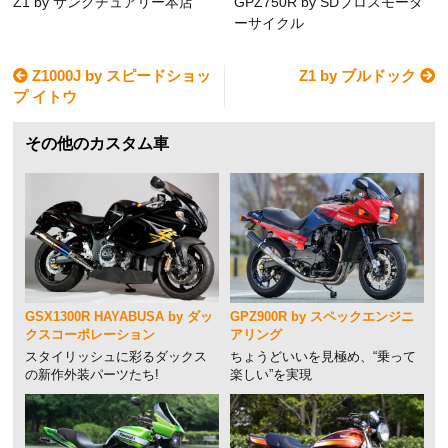
Z1 by サンクチュアリー本店
GPZ750R by SDブロスモータ
ーサイクル
Z1000J by スピードショッ
Z1 by ブルドック
プ イトウ
その他のカスタム車
GSX1300R HAYABUSA by ダッ
GPZ900R by スペックエンジニ
クスコーポレーション
アリング
スタイリッシュに彩るダックス
ちょうどいいを見極め、“乗って
の新作外装パーツたち!
楽しい”を実現