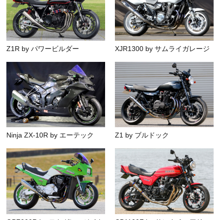
Z1R by パワービルダー
XJR1300 by サムライガレージ
Ninja ZX-10R by エーテック
Z1 by ブルドック