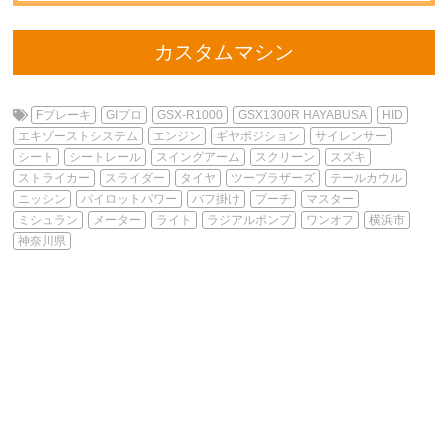
カスタムマシン
Fブレーキ
GIプロ
GSX-R1000
GSX1300R HAYABUSA
HID
エキゾーストシステム
エンジン
ギヤポジション
サイレンサー
シート
シートレール
スイングアーム
スクリーン
スズキ
ストライカー
スライダー
タイヤ
ツーブラザーズ
テールカウル
ニッシン
パイロットパワー
バフ掛け
プーチ
マスター
ミシュラン
メーター
ライト
ラジアルポンプ
ワンオフ
横浜市
神奈川県