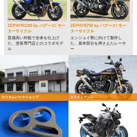
ZEPHYR1100 by バグース! モー
ZEPHYR750 by バグース! モー
ターサイクル
ターサイクル
質感高い外観で全体を仕上げ
エンジョイ勢に向けて製作し
た、塗装専門店とのコラボモデ
た、基本部分を押さえたレーサ
ル
ー
カスタムバイクショップ
カスタムマシン