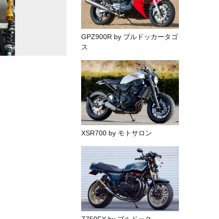
GPZ900R by ブルドッカータゴ
ス
XSR700 by モトサロン