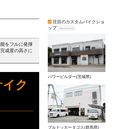
注目のカスタムバイクショ
ップ
Sponsored
性能をフルに発揮
の完成度の高さに
パワービルダー(茨城県)
ーサイク
ブルドッカータゴス(群馬県)