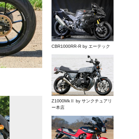
CBR1000RR-R by エーテック
Z1000MkⅡ by サンクチュアリ
ー本店