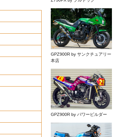
Z750FX by ブルドック
GPZ900R by サンクチュアリー
本店
GPZ900R by パワービルダー