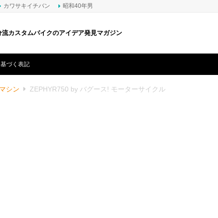
カワサキイチバン
昭和40年男
分流カスタムバイクのアイデア発見マガジン
に基づく表記
マシン
ZEPHYR750 by バグース! モーターサイクル