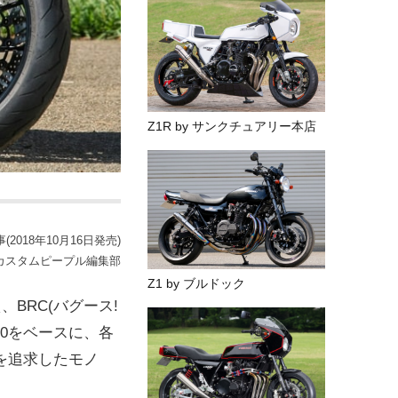
Z1R by サンクチュアリー本店
2018年10月16日発売)
カスタムピープル編集部
Z1 by ブルドック
BRC(バグース!
00をベースに、各
を追求したモノ