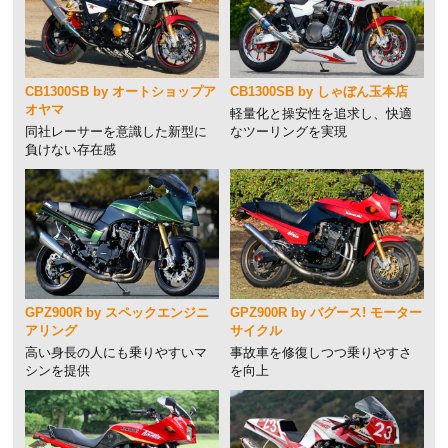
CB1300SB by オートショップア
CB1300SB by しゃぼん玉本店
オヤマ
軽量化と操安性を追求し、快適
同社レーサーを意識した新型に
なツーリングを実現
負けない存在感
GPZ900R by スペックエンジニ
GPZ900R by バグース! モーター
アリング
サイクル
高い身長の人にも乗りやすいマ
事故車を修復しつつ乗りやすさ
シンを提供
を向上