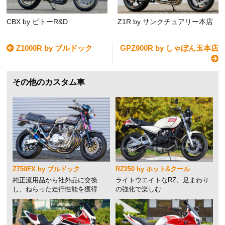
CBX by ビトーR&D
Z1R by サンクチュアリー本店
Z1000R by ブルドック
GPZ900R by しゃぼん玉本店
その他のカスタム車
Z750FX by ブルドック
RZ250 by ホット&クール
純正流用品から社外品に交換
ライトウエイトなRZ。足まわり
し、ねらった走行性能を獲得
の強化で楽しむ