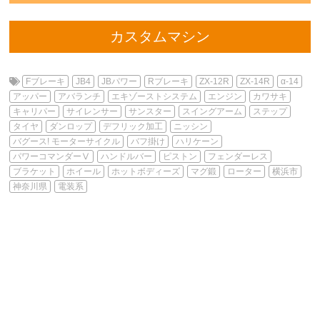
カスタムマシン
Fブレーキ
JB4
JBパワー
Rブレーキ
ZX-12R
ZX-14R
α-14
アッパー
アバランチ
エキゾーストシステム
エンジン
カワサキ
キャリパー
サイレンサー
サンスター
スイングアーム
ステップ
タイヤ
ダンロップ
デフリック加工
ニッシン
バグース! モーターサイクル
バフ掛け
ハリケーン
パワーコマンダーⅤ
ハンドルバー
ピストン
フェンダーレス
ブラケット
ホイール
ホットボディーズ
マグ鍛
ローター
横浜市
神奈川県
電装系