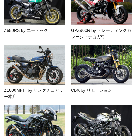
Z650RS by エーテック
GPZ900R by トレーディングガ
レージ・ナカガワ
Z1000MkⅡ by サンクチュアリ
CBX by リモーション
ー本店