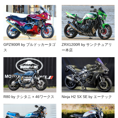
GPZ900R by ブルドッカータゴ
ZRX1200R by サンクチュアリ
ス
ー本店
R80 by クシタニ × 46ワークス
Ninja H2 SX SE by エーテック