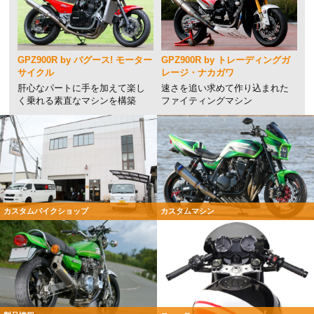
GPZ900R by バグース! モーター
GPZ900R by トレーディングガ
サイクル
レージ・ナカガワ
肝心なパートに手を加えて楽し
速さを追い求めて作り込まれた
く乗れる素直なマシンを構築
ファイティングマシン
カスタムバイクショップ
カスタムマシン