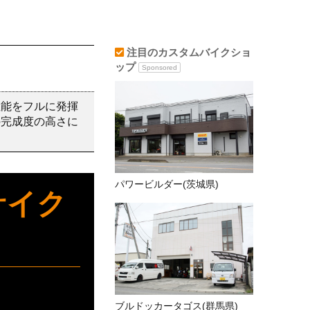
注目のカスタムバイクショ
ップ
Sponsored
性能をフルに発揮
の完成度の高さに
パワービルダー(茨城県)
ーサイク
ブルドッカータゴス(群馬県)