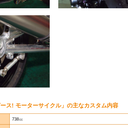
y バグース! モーターサイクル」の主なカスタム内容
738㏄