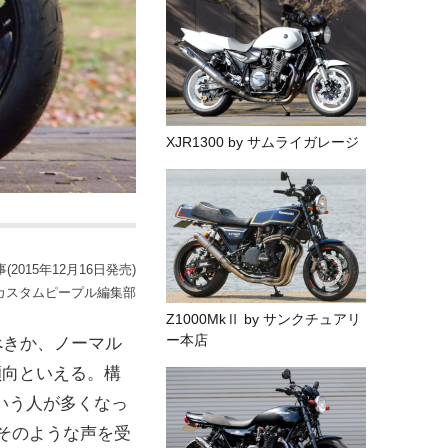
XJR1300 by サムライガレージ
2015年12月16日発売)
カスタムピープル編集部
Z1000MkⅡ by サンクチュアリ
ー本店
べきか、ノーマル
傾向といえる。構
いう人が多くなっ
はそのような声を受