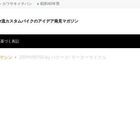
カワサキイチバン
昭和40年男
分流カスタムバイクのアイデア発見マガジン
に基づく表記
マシン
ZEPHYR750 by バグース! モーターサイクル