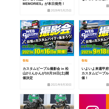
MEMORIES』が本日発売！
2026年5月25日
告知
告知
カスタムピープル撮影会 in 松
いよいよ来週甲府
山2りんかんが10月16日(土)開
カスタムピープル
催決定
催！
2021年9月30日