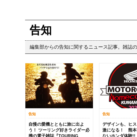
告知
編集部からの告知に関するニュース記事。雑誌
告知
告知
自慢の愛機とともに旅に出よ
デザインも、ヒス
う！ ツーリング好きライダー必
激になる！ 熊本
携の電子雑誌『TOURING
ないホンダ体験!!