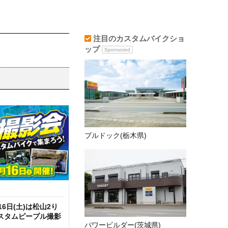
注目のカスタムバイクショ
ップ
Sponsored
ブルドック(栃木県)
16日(土)は松山2り
スタムピープル撮影
パワービルダー(茨城県)