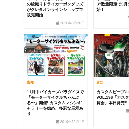
の綾織りドライカーボングッズ
β”数量限定で3月
がクレタオンラインショップで
始！
販売開始
2020年3月30日
告知
告知
11月中バイカーズパラダイスで
カスタムピープル
『モーターサイクルちゃんぷ
VOL.196「カ
る〜』開催! カスタムマシンギ
覧会」本日発売!!
ャラリーを始め、多彩な展示あ
り
2019年11月1日