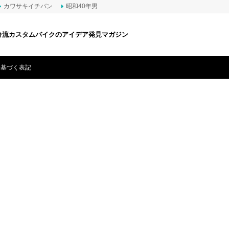
カワサキイチバン
昭和40年男
分流カスタムバイクのアイデア発見マガジン
に基づく表記