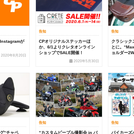
告知
告知
stagramが
CPオリジナルステッカーほ
クラシック
か、6/1よりクレタオンライン
とに。“Max
ショップでSALE開催！
ョルダー2
2020年8月20日
2020年5月30日
告知
告知
グ“チャペ
“カスタムピープル撮影会 in バ
バイカーズ