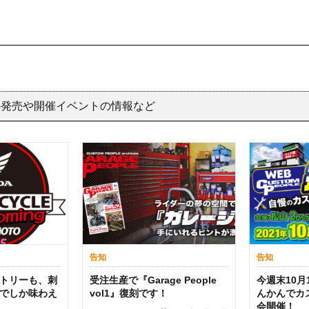
の発売や開催イベントの情報など
告知
告知
トリーも、刺
受注生産で『Garage People
今週末10月
でしか味わえ
vol1』復刻です！
んかんでカ
会開催！