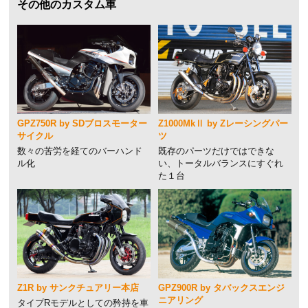
その他のカスタム車
GPZ750R by SDブロスモーター
Z1000MkⅡ by Zレーシングパー
サイクル
ツ
数々の苦労を経てのバーハンド
既存のパーツだけではできな
ル化
い、トータルバランスにすぐれ
た１台
Z1R by サンクチュアリー本店
GPZ900R by タバックスエンジ
ニアリング
タイプRモデルとしての矜持を車