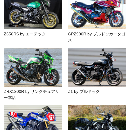
Z650RS by エーテック
GPZ900R by ブルドッカータゴ
ス
ZRX1200R by サンクチュアリ
Z1 by ブルドック
ー本店