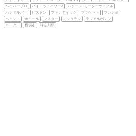
ハイパープロ
パイロットパワー3
バグース! モーターサイクル
ハンドルバー
ピストン
ファナティック
ブラケット
ブレンボ
ペイント
ホイール
マスター
ミシュラン
ラジアルポンプ
ローター
横浜市
神奈川県