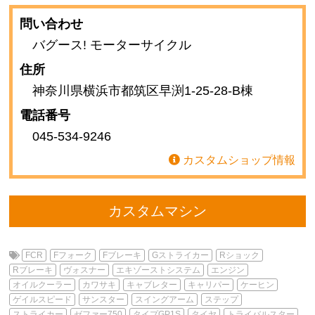
問い合わせ
バグース! モーターサイクル
住所
神奈川県横浜市都筑区早渕1-25-28-B棟
電話番号
045-534-9246
カスタムショップ情報
カスタムマシン
FCR
Fフォーク
Fブレーキ
Gストライカー
Rショック
Rブレーキ
ヴォスナー
エキゾーストシステム
エンジン
オイルクーラー
カワサキ
キャブレター
キャリパー
ケーヒン
ゲイルスピード
サンスター
スイングアーム
ステップ
ストライカー
ゼファー750
タイプGP1S
タイヤ
トライバルスター