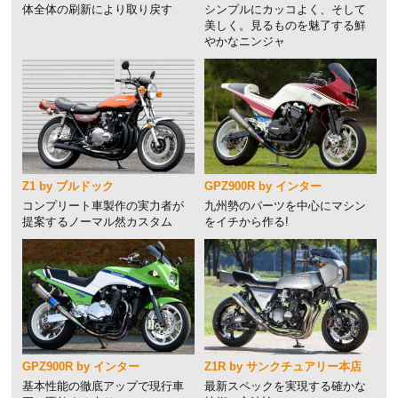
体全体の刷新により取り戻す
シンプルにカッコよく、そして
美しく。見るものを魅了する鮮
やかなニンジャ
Z1 by ブルドック
GPZ900R by インター
コンプリート車製作の実力者が
九州勢のパーツを中心にマシン
提案するノーマル然カスタム
をイチから作る!
GPZ900R by インター
Z1R by サンクチュアリー本店
基本性能の徹底アップで現行車
最新スペックを実現する確かな