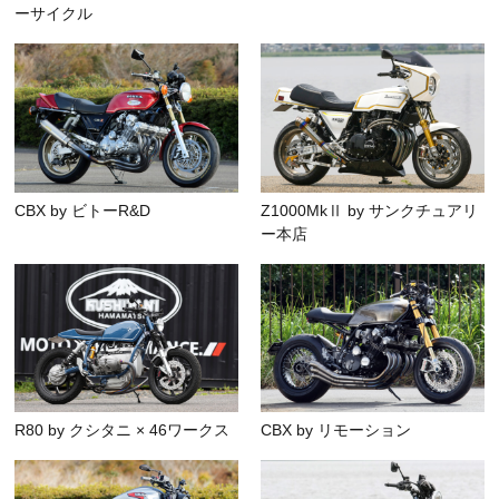
ーサイクル
CBX by ビトーR&D
Z1000MkⅡ by サンクチュアリ
ー本店
R80 by クシタニ × 46ワークス
CBX by リモーション