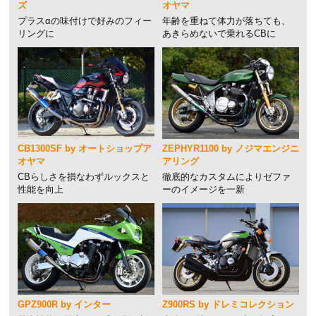
ズ
オヤマ
プラスαの味付けで好みのフィー
年齢を重ねて体力が落ちても、
リングに
あきらめないで乗れるCBに
CB1300SF by オートショップア
ZEPHYR1100 by ノジマエンジニ
オヤマ
アリング
CBらしさを損なわずルックスと
徹底的なカスタムによりゼファ
性能を向上
ーのイメージを一新
GPZ900R by インター
Z900RS by ドレミコレクション