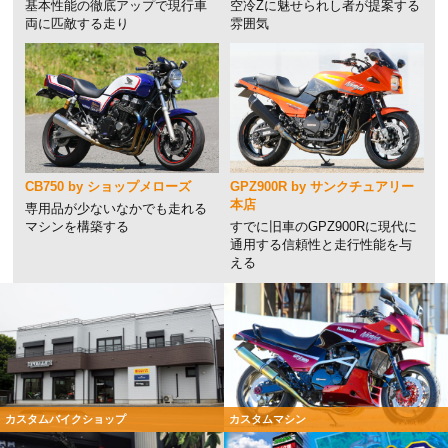
基本性能の徹底アップで現行車
空冷Zに魅せられし者が提案する
両に匹敵する走り
雰囲気
CB750 by ショップメローズ
GPZ900R by サンクチュアリー
本店
専用品が少ないなかでも走れる
マシンを構築する
すでに旧車のGPZ900Rに現代に
通用する信頼性と走行性能を与
える
カスタムバイクショップ
カスタムマシン