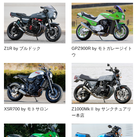
Z1R by ブルドック
GPZ900R by モトガレージイト
ウ
XSR700 by モトサロン
Z1000MkⅡ by サンクチュアリ
ー本店