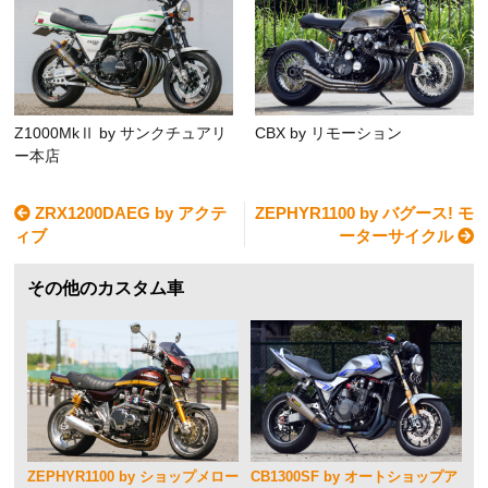
Z1000MkⅡ by サンクチュアリ
CBX by リモーション
ー本店
ZRX1200DAEG by アクテ
ZEPHYR1100 by バグース! モ
ィブ
ーターサイクル
その他のカスタム車
ZEPHYR1100 by ショップメロー
CB1300SF by オートショップア