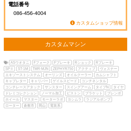
電話番号
086-456-4004
カスタムショップ情報
カスタムマシン
ASウオタニ
Fフォーク
Fブレーキ
Rショック
Rブレーキ
SPⅡ
ST-1M
TMR-MJN
ZEPHYR750
アクティブ
ヴォスナー
エキゾーストシステム
オーリンズ
オイルクーラー
カムシャフト
キャブレター
キャリパー
ゲイルスピード
コンチネンタル
コンチレースアタック
サンスター
スイングアーム
タイプN
タイヤ
ドレミコレクション
ノーマル加工
ピストン
ブラケット
ブレンボ
ホイール
マスター
モーターラボ
ヨシムラ
ラジアルポンプ
ローター
倉敷市
岡山
電装系