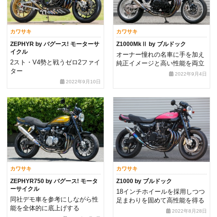
カワサキ
カワサキ
ZEPHYR by バグース! モーターサ
Z1000MkⅡ by ブルドック
イクル
オーナー憧れの名車に手を加え
2スト・V4勢と戦うゼロ2ファイ
純正イメージと高い性能を両立
ター
2022年9月4日
2022年9月10日
カワサキ
カワサキ
ZEPHYR750 by バグース! モータ
Z1000 by ブルドック
ーサイクル
18インチホイールを採用しつつ
同社デモ車を参考にしながら性
足まわりを固めて高性能を得る
能を全体的に底上げする
2022年8月28日