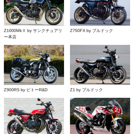
Z1000MkⅡ by サンクチュアリ
Z750FX by ブルドック
ー本店
Z900RS by ビトーR&D
Z1 by ブルドック