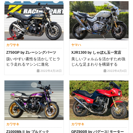
カワサキ
ヤマハ
Z750GP by Zレーシングパーツ
XJR1300 by しゃぼん玉一宮店
扱いやすい素性を活かしてヒラ
美しいフォルムを活かすため強
ヒラ走れるマシンに進化
じんな足まわりを構築する
2022年4月16日
2022年4月4日
カワサキ
カワサキ
Z1000MkⅡ by ブルドック
GPZ900R by バグース! モーター