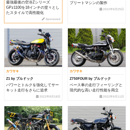
最強最後の空冷Zシリーズ
プリートマシンの製作
GPz1100を18インチの堂々とし
2022年9月25日
たスタイルで高性能化
Sponsored
カワサキ
カワサキ
Z1 by ブルドック
Z750FOUR by ブルドック
パワーとトルクを強化してサー
ベース車の走行フィーリングと
キット走行をさらに追求
現代的な高い走行性能を両立
2022年9月18日
2022年9月11日