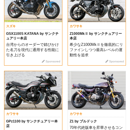
スズキ
カワサキ
GSX1100S KATANA by サンクチ
Z1000MkⅡ by サンクチュアリー
ュアリー本店
本店
台湾からのオーダーで錆びかけ
希少なZ1000MkⅡを徹底的にリ
た名刀を現代に通用する性能に
ファインしつつ最高レベルの運
引き上げる
動性を追求
Sponsored
Sponsored
カワサキ
カワサキ
GPz1100 by サンクチュアリー本
Z1 by ブルドック
店
70年代絶版車を昇華させるコン