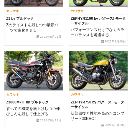
カワサキ
カワサキ
Z1 by ブルドック
ZEPHYR1100 by バグース! モータ
ーサイクル
Zのテイストを残しつつ最新パ
パフォーマンスだけでなくカラ
ーツで進化させる
ーバランスも考慮する
2022年8月21日
2022年8月20日
カワサキ
カワサキ
Z1000MkⅡ by ブルドック
ZEPHYR750 by バグース! モータ
ーサイクル
すべての機能を底上げしつつ伸
状態回復と性能を高めたコンプ
びしろを残して仕上げる
リート車BRC！
2022年8月14日
2022年8月13日