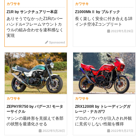
カワサキ
カワサキ
Z1R by サンクチュアリー本店
Z1000MkⅡ by ブルドック
ありそうでなかったZ1Rのバー
長く楽しく安全に付き合える18
ハンドル+フレームマウントカ
インチ空冷Zコンプリート
ウルの組み合わせを違和感なく
2022年5月29日
実現
Sponsored
カワサキ
カワサキ
ZEPHYR750 by バグース! モータ
ZRX1200R by トレーディングガ
ーサイクル
レージ・ナカガワ
マシンの最終形を見据えて各部
プロのノウハウが注入され外観
の状態を最適化させる
に見劣りしない性能を獲得
2022年5月28日
2022年5月27日