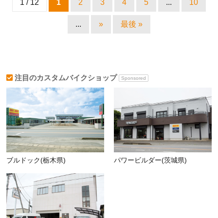
1 / 12
1
2
3
4
5
...
10
...
»
最後 »
注目のカスタムバイクショップ
Sponsored
ブルドック(栃木県)
パワービルダー(茨城県)