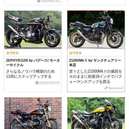
2022年9月3日
カワサキ
カワサキ
ZEPHYR1100 by バグース! モータ
Z1000MkⅡ by サンクチュアリー
ーサイクル
本店
さらなるノウハウ構築のため
堂々としたZ1000MkⅡの威容を
1100にステップアップする
そのままに前後18インチでパフ
ォーマンスアップを図る
2022年8月27日
Sponsored