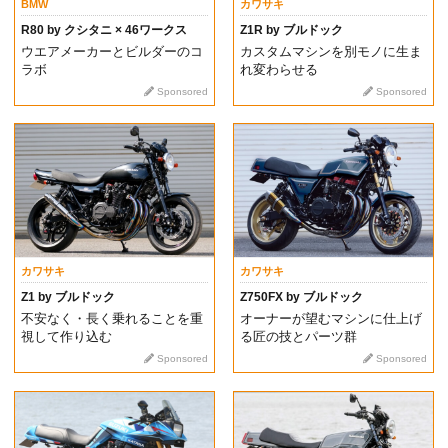
BMW
カワサキ
R80 by クシタニ × 46ワークス
Z1R by ブルドック
ウエアメーカーとビルダーのコ
カスタムマシンを別モノに生ま
ラボ
れ変わらせる
Sponsored
Sponsored
カワサキ
カワサキ
Z1 by ブルドック
Z750FX by ブルドック
不安なく・長く乗れることを重
オーナーが望むマシンに仕上げ
視して作り込む
る匠の技とパーツ群
Sponsored
Sponsored