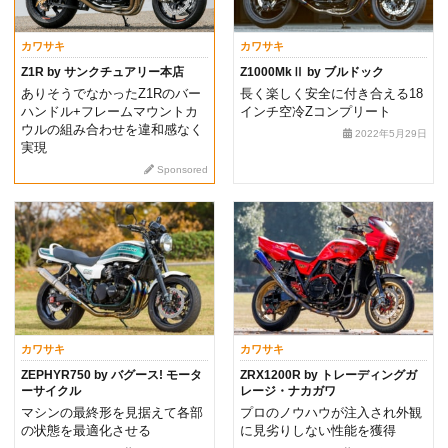
カワサキ
カワサキ
Z1R by サンクチュアリー本店
Z1000MkⅡ by ブルドック
ありそうでなかったZ1Rのバー
長く楽しく安全に付き合える18
ハンドル+フレームマウントカ
インチ空冷Zコンプリート
ウルの組み合わせを違和感なく
2022年5月29日
実現
Sponsored
カワサキ
カワサキ
ZEPHYR750 by バグース! モータ
ZRX1200R by トレーディングガ
ーサイクル
レージ・ナカガワ
マシンの最終形を見据えて各部
プロのノウハウが注入され外観
の状態を最適化させる
に見劣りしない性能を獲得