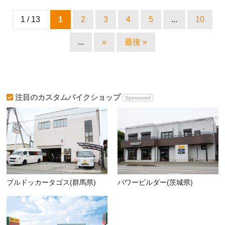
1 / 13
1
2
3
4
5
...
10
...
»
最後 »
注目のカスタムバイクショップ
Sponsored
ブルドッカータゴス(群馬県)
パワービルダー(茨城県)