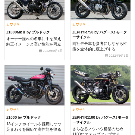
カワサキ
カワサキ
Z1000MkⅡ by ブルドック
ZEPHYR750 by バグース! モータ
ーサイクル
オーナー憧れの名車に手を加え
同社デモ車を参考にしながら性
純正イメージと高い性能を両立
能を全体的に底上げする
2022年9月4日
2022年9月3日
カワサキ
カワサキ
Z1000 by ブルドック
ZEPHYR1100 by バグース! モータ
ーサイクル
18インチホイールを採用しつつ
さらなるノウハウ構築のため
足まわりを固めて高性能を得る
1100にステップアップする