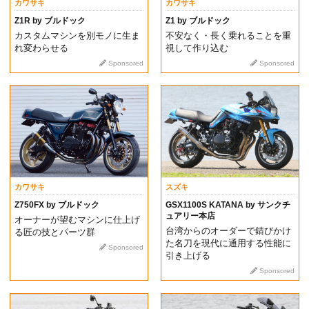
カワサキ
カワサキ
Z1R by ブルドック
Z1 by ブルドック
カスタムマシンを別モノに生ま
不安なく・長く乗れることを重
れ変わらせる
視して作り込む
Sponsored
Sponsored
カワサキ
スズキ
Z750FX by ブルドック
GSX1100S KATANA by サンクチ
ュアリー本店
オーナーが望むマシンに仕上げ
台湾からのオーダーで錆びかけ
る匠の技とパーツ群
た名刀を現代に通用する性能に
Sponsored
引き上げる
Sponsored