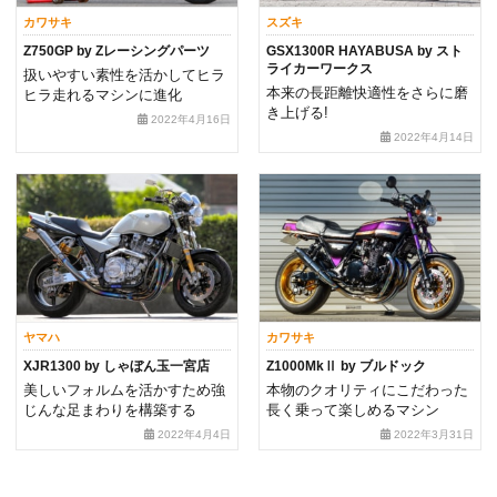
カワサキ
スズキ
Z750GP by Zレーシングパーツ
GSX1300R HAYABUSA by スト
ライカーワークス
扱いやすい素性を活かしてヒラ
本来の長距離快適性をさらに磨
ヒラ走れるマシンに進化
き上げる!
2022年4月16日
2022年4月14日
ヤマハ
カワサキ
XJR1300 by しゃぼん玉一宮店
Z1000MkⅡ by ブルドック
美しいフォルムを活かすため強
本物のクオリティにこだわった
じんな足まわりを構築する
長く乗って楽しめるマシン
2022年4月4日
2022年3月31日