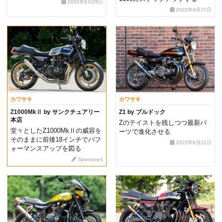
2022年8月28日
2022年8月27日
カワサキ
カワサキ
Z1000MkⅡ by サンクチュアリー
Z1 by ブルドック
本店
Zのテイストを残しつつ最新パ
堂々としたZ1000MkⅡの威容を
ーツで進化させる
そのままに前後18インチでパフ
2022年8月21日
ォーマンスアップを図る
Sponsored