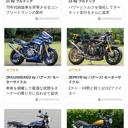
Z1 by ブルドック
Z1 by ブルドック
70年代絶版車を昇華させるコン
パワーとトルクを強化してサー
プリートマシンの製作
キット走行をさらに追求
2022年9月25日
2022年9月18日
カワサキ
カワサキ
ZRX1200DAEG by バグース! モー
ZEPHYR by バグース! モーターサ
ターサイクル
イクル
車体を俯瞰して最適な状態をオ
2スト・V4勢と戦うゼロ2ファイ
ーナーの乗り方に合わせて提供
ター
2022年9月17日
2022年9月10日