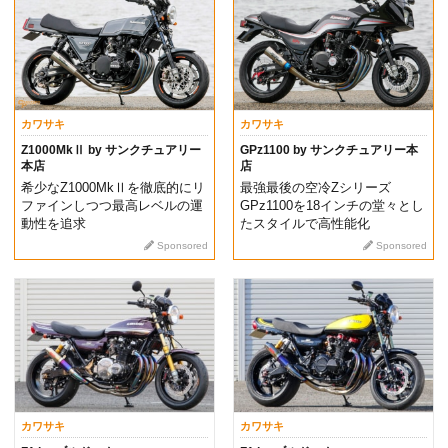
カワサキ
カワサキ
Z1000MkⅡ by サンクチュアリー
GPz1100 by サンクチュアリー本
本店
店
希少なZ1000MkⅡを徹底的にリ
最強最後の空冷Zシリーズ
ファインしつつ最高レベルの運
GPz1100を18インチの堂々とし
動性を追求
たスタイルで高性能化
Sponsored
Sponsored
カワサキ
カワサキ