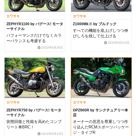
カワサキ
カワサキ
ZEPHYR1100 by バグース! モータ
Z1000MkⅡ by ブルドック
ーサイクル
すべての機能を底上げしつつ伸
パフォーマンスだけでなくカラ
びしろを残して仕上げる
ーバランスも考慮する
2022年8月14日
2022年8月20日
カワサキ
カワサキ
ZEPHYR750 by バグース! モータ
GPZ900R by サンクチュアリー本
ーサイクル
店
状態回復と性能を高めたコンプ
オーナーの意思を尊重しつつ作
リート車BRC！
り込んだRCMスポーツパッケー
ジ・タイプR
2022年8月13日