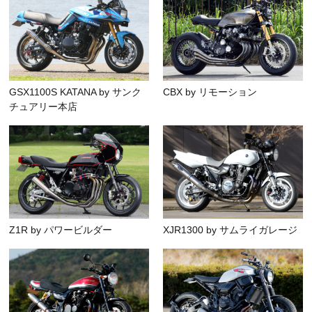
GSX1100S KATANA by サンク
CBX by リモーション
チュアリー本店
Z1R by パワービルダー
XJR1300 by サムライガレージ