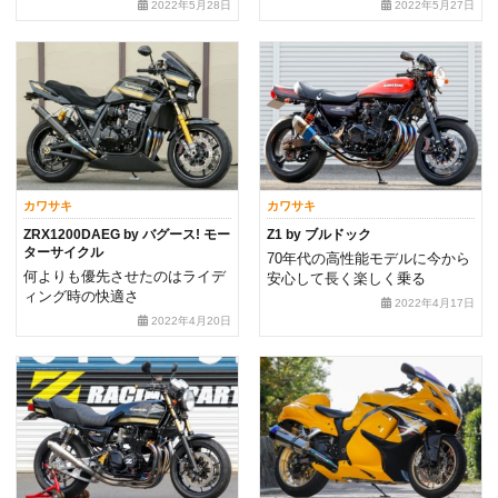
2022年5月28日
2022年5月27日
カワサキ
カワサキ
ZRX1200DAEG by バグース! モー
Z1 by ブルドック
ターサイクル
70年代の高性能モデルに今から
何よりも優先させたのはライデ
安心して長く楽しく乗る
ィング時の快適さ
2022年4月17日
2022年4月20日