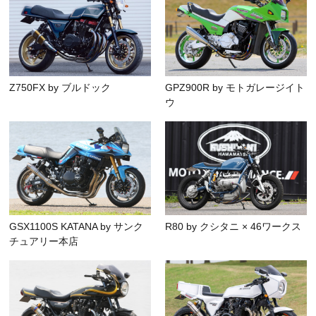
Z750FX by ブルドック
GPZ900R by モトガレージイト
ウ
GSX1100S KATANA by サンク
R80 by クシタニ × 46ワークス
チュアリー本店