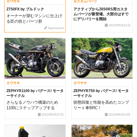
カワサキ
カスタムパーツ
Z750FX by ブルドック
アクティブからZ650RS用カスタ
ムパーツが新登場。大部分はすで
オーナーが望むマシンに仕上げ
にデリバリーを開始
る匠の技とパーツ群
2022年9月21日
Sponsored
カワサキ
カワサキ
ZEPHYR1100 by バグース! モータ
ZEPHYR750 by バグース! モータ
ーサイクル
ーサイクル
さらなるノウハウ構築のため
状態回復と性能を高めたコンプ
1100にステップアップする
リート車BRC！
2022年8月27日
2022年8月13日