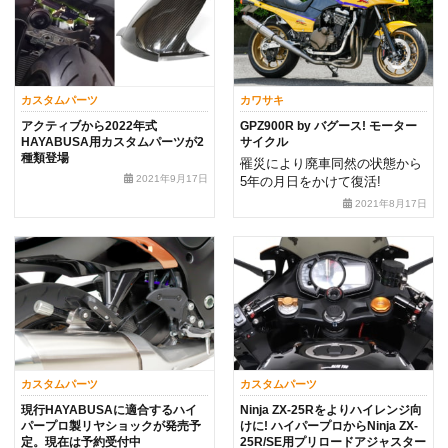
カスタムパーツ
カワサキ
アクティブから2022年式
GPZ900R by バグース! モーター
HAYABUSA用カスタムパーツが2
サイクル
種類登場
罹災により廃車同然の状態から
2021年9月17日
5年の月日をかけて復活!
2021年8月17日
カスタムパーツ
カスタムパーツ
現行HAYABUSAに適合するハイ
Ninja ZX-25Rをよりハイレンジ向
パープロ製リヤショックが発売予
けに! ハイパープロからNinja ZX-
定。現在は予約受付中
25R/SE用プリロードアジャスター