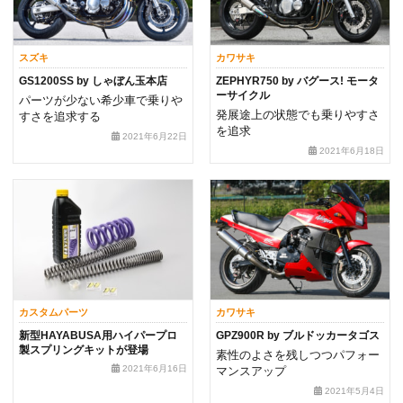
スズキ
カワサキ
GS1200SS by しゃぼん玉本店
ZEPHYR750 by バグース! モータ
ーサイクル
パーツが少ない希少車で乗りや
発展途上の状態でも乗りやすさ
すさを追求する
を追求
2021年6月22日
2021年6月18日
カスタムパーツ
カワサキ
新型HAYABUSA用ハイパープロ
GPZ900R by ブルドッカータゴス
製スプリングキットが登場
素性のよさを残しつつパフォー
2021年6月16日
マンスアップ
2021年5月4日