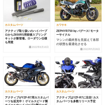
カスタムパーツ
カワサキ
アクティブ取り扱いのハイパープ
ZEPHYR750 by バグース! モータ
ロからZ650RS用前後スプリング
ーサイクル
キットが新登場。ローダウン仕様
マシンの最終形を見据えて各部
も用意
の状態を最適化させる
2022年6月16日
2022年5月28日
カスタムパーツ
カスタムパーツ
アクティブがYZF-R7用カスタムパ
アクティブはYZF-R7に注目! カス
ーツを拡充中！ ゲイルスピード製
タムパーツを多数リリース予定
ホイールやハイパープロ製ローダ