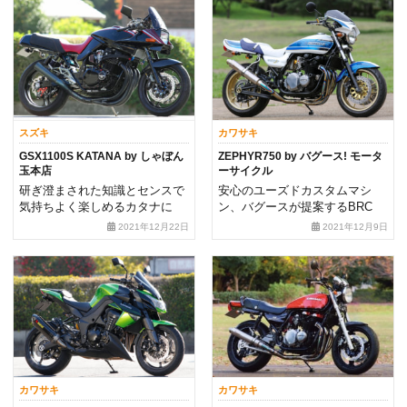
スズキ
カワサキ
GSX1100S KATANA by しゃぼん
ZEPHYR750 by バグース! モータ
玉本店
ーサイクル
研ぎ澄まされた知識とセンスで
安心のユーズドカスタムマシ
気持ちよく楽しめるカタナに
ン、バグースが提案するBRC
2021年12月22日
2021年12月9日
カワサキ
カワサキ