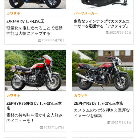
カワサキ
パーツメーカー
ZX-14R by しゃぼん玉
多彩なラインナップでカスタムユ
ーザーを応援する「アクティブ」
軽量化を推し進めることで運動
2022年1月19日
性能は大幅にアップする
2022年1月23日
カワサキ
カワサキ
ZEPHYR750RS by しゃぼん玉本
ZEPHYRχ by しゃぼん玉本店
店
カスタムのツボを押さえ重厚な
素材の持ち味を活かす玄人好み
イメージを構築
のメニューを！
2022年1月3日
2022年1月7日