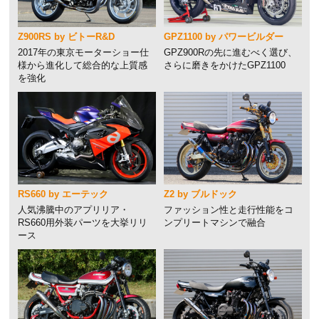
Z900RS by ビトーR&D
GPZ1100 by パワービルダー
2017年の東京モーターショー仕
GPZ900Rの先に進むべく選び、
様から進化して総合的な上質感
さらに磨きをかけたGPZ1100
を強化
RS660 by エーテック
Z2 by ブルドック
人気沸騰中のアプリリア・
ファッション性と走行性能をコ
RS660用外装パーツを大挙リリ
ンプリートマシンで融合
ース