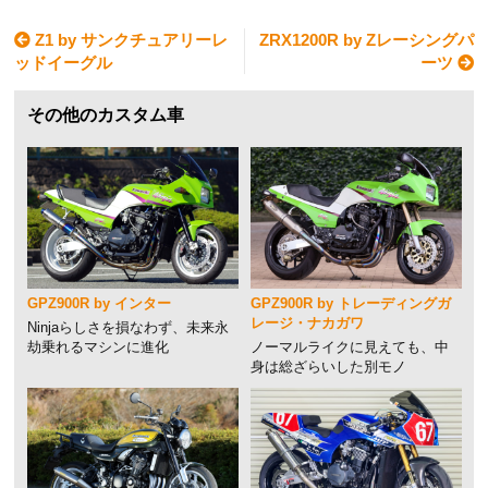
Z1 by サンクチュアリーレ
ZRX1200R by Zレーシングパ
ッドイーグル
ーツ
その他のカスタム車
GPZ900R by インター
GPZ900R by トレーディングガ
レージ・ナカガワ
Ninjaらしさを損なわず、未来永
劫乗れるマシンに進化
ノーマルライクに見えても、中
身は総ざらいした別モノ