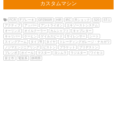
カスタムマシン
FCR
Fブレーキ
GPZ900R
HIR
IRC
Rショック
S20
ST-1
アクティブ
アッパー
アントライオン
エキゾーストシステム
オーリンズ
オイルクーラー
カムシャフト
キャブレター
キャリパー
ケーヒン
ゲイルスピード
サイレンサー
シート
スイングアーム
タイプR
タイヤ
トレーディングガレージ・ナカガワ
ノジマエンジニアリング
ピストン
ブラケット
ブリヂストン
ブレンボ
ホイール
マスター
ヨシムラ
ラジエター
ワイセコ
富士市
電装系
静岡県