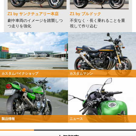
Z1 by サンクチュアリー本店
Z1 by ブルドック
劇中車両のイメージを踏襲しつ
不安なく・長く乗れることを重
つ走りを強化
視して作り込む
カスタムバイクショップ
カスタムマシン
製品情報
ニュース