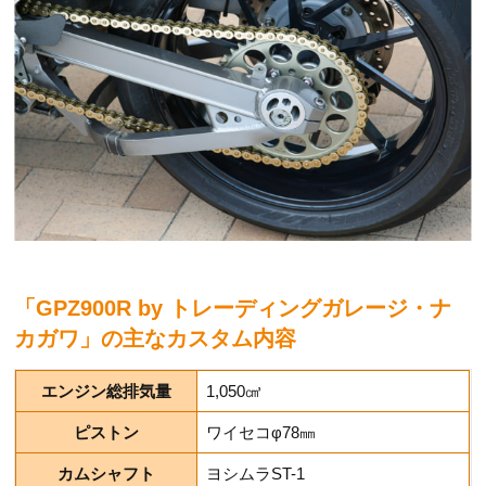
「GPZ900R by トレーディングガレージ・ナ
カガワ」の主なカスタム内容
エンジン総排気量
1,050㎤
ピストン
ワイセコφ78㎜
カムシャフト
ヨシムラST-1