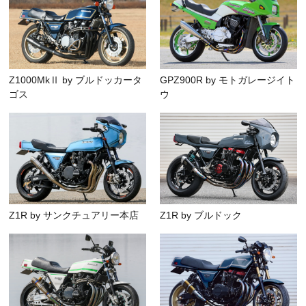
Z1000MkⅡ by ブルドッカータ
GPZ900R by モトガレージイト
ゴス
ウ
Z1R by サンクチュアリー本店
Z1R by ブルドック