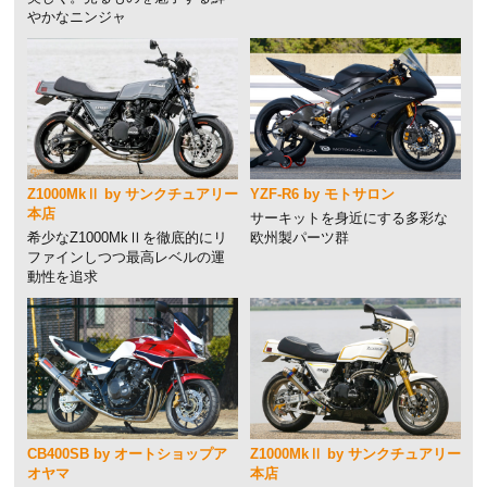
やかなニンジャ
Z1000MkⅡ by サンクチュアリー
YZF-R6 by モトサロン
本店
サーキットを身近にする多彩な
希少なZ1000MkⅡを徹底的にリ
欧州製パーツ群
ファインしつつ最高レベルの運
動性を追求
CB400SB by オートショップア
Z1000MkⅡ by サンクチュアリー
オヤマ
本店