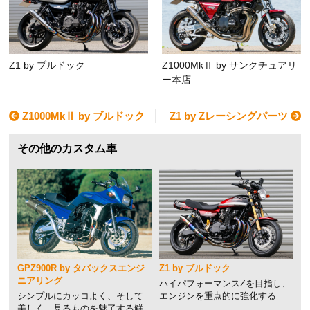
Z1 by ブルドック
Z1000MkⅡ by サンクチュアリ
ー本店
Z1000MkⅡ by ブルドック
Z1 by Zレーシングパーツ
その他のカスタム車
GPZ900R by タバックスエンジ
Z1 by ブルドック
ニアリング
ハイパフォーマンスZを目指し、
シンプルにカッコよく、そして
エンジンを重点的に強化する
美しく。見るものを魅了する鮮