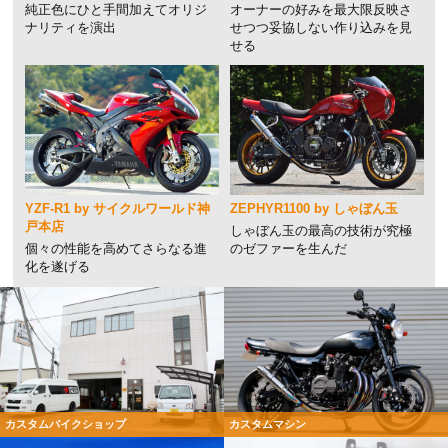
純正色にひと手間加えてオリジ
オーナーの好みを最大限反映さ
ナリティを演出
せつつ妥協しない作り込みを見
せる
YZF-R1 by サイクルワールド神
ZEPHYR1100 by しゃぼん玉
戸本店
しゃぼん玉の最高の技術が究極
個々の性能を高めてさらなる進
のゼファーを生んだ
化を遂げる
カスタムバイクショップ
カスタムマシン