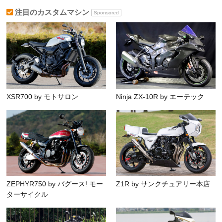
注目のカスタムマシン
Sponsored
XSR700 by モトサロン
Ninja ZX-10R by エーテック
ZEPHYR750 by バグース! モー
Z1R by サンクチュアリー本店
ターサイクル