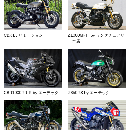
CBX by リモーション
Z1000MkⅡ by サンクチュアリ
ー本店
CBR1000RR-R by エーテック
Z650RS by エーテック