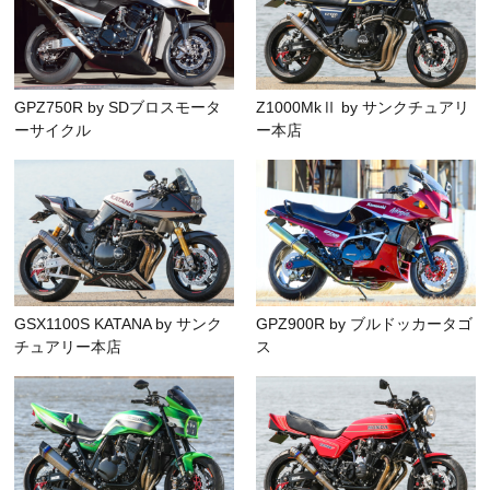
GPZ750R by SDブロスモータ
Z1000MkⅡ by サンクチュアリ
ーサイクル
ー本店
GSX1100S KATANA by サンク
GPZ900R by ブルドッカータゴ
チュアリー本店
ス