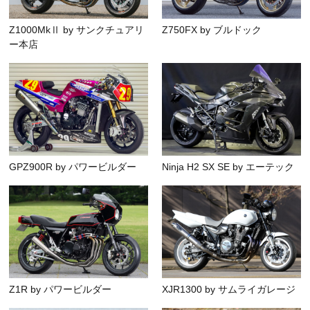
Z1000MkⅡ by サンクチュアリ
Z750FX by ブルドック
ー本店
GPZ900R by パワービルダー
Ninja H2 SX SE by エーテック
Z1R by パワービルダー
XJR1300 by サムライガレージ