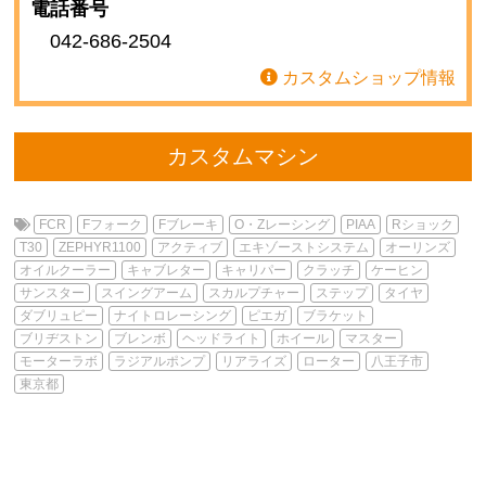
電話番号
042-686-2504
カスタムショップ情報
カスタムマシン
FCR
Fフォーク
Fブレーキ
O・Zレーシング
PIAA
Rショック
T30
ZEPHYR1100
アクティブ
エキゾーストシステム
オーリンズ
オイルクーラー
キャブレター
キャリパー
クラッチ
ケーヒン
サンスター
スイングアーム
スカルプチャー
ステップ
タイヤ
ダブリュピー
ナイトロレーシング
ピエガ
ブラケット
ブリヂストン
ブレンボ
ヘッドライト
ホイール
マスター
モーターラボ
ラジアルポンプ
リアライズ
ローター
八王子市
東京都