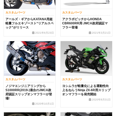
カスタムパーツ
カスタムパーツ
アールズ・ギアからKATANA用超
アクラポビッチからHONDA
軽量フルエキゾースト“リアルスペ
CBR600RR用 JMCA政府認証マ
ック”がリリース
フラー登場
2021年6月23日
2021年3月21日
カスタムパーツ
カスタムパーツ
ノジマエンジニアリングから
ヨシムラが軽量化による運動性向
S1000RR(2019-)適合のJMCA政
上をねらうNinja ZX-6R用スリップ
府認証スリップオンマフラーが登
オンマフラーを発売開始
場!
2020年8月31日
2020年10月1日