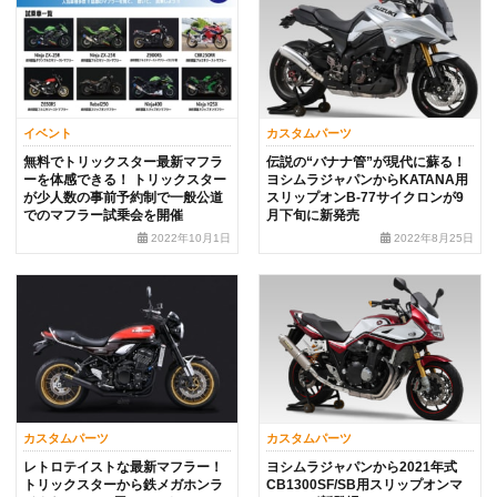
イベント
カスタムパーツ
無料でトリックスター最新マフラ
伝説の“バナナ管”が現代に蘇る！
ーを体感できる！ トリックスター
ヨシムラジャパンからKATANA用
が少人数の事前予約制で一般公道
スリップオンB-77サイクロンが9
でのマフラー試乗会を開催
月下旬に新発売
2022年10月1日
2022年8月25日
カスタムパーツ
カスタムパーツ
レトロテイストな最新マフラー！
ヨシムラジャパンから2021年式
トリックスターから鉄メガホンラ
CB1300SF/SB用スリップオンマ