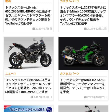
動画
カスタムパーツ
トリックスターはNinja
トリックスターは2023年モデルに
650/Z650(8BL-ER650H)に適合す
適合するNinja 1000SX用スリップ
るフルエキゾーストマフラーを発
オンマフラーIKAZUCHIを発売。
売。そのサウンドチェック動画を
そのサウンドチェック動画を
YouTubeにて配信中
YouTubeにて配信中
2023年1月8日
2022年12月19日
ニュース
カスタムパーツ
ヨシムラジャパンはSV650/X用ス
トリックスターはNinja H2 SX/SE
リップオンサイレンサー R-77Jサ
用新設計スリップオンマフラーを
イクロンを新発売。2022年モデル
新発売。デリバリーは11年末から
(車両型式：8BL-VP55E)に適合
を予定
2022年12月7日
2022年10月28日