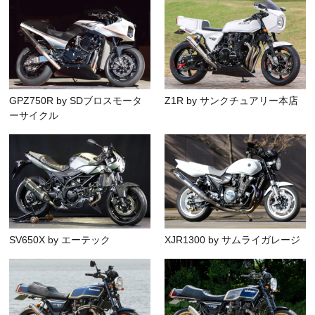
GPZ750R by SDブロスモータ
Z1R by サンクチュアリー本店
ーサイクル
SV650X by エーテック
XJR1300 by サムライガレージ