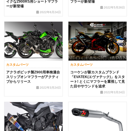
イクなZ900RS用ショートマフラ
フラーが新登場
ーが新登場
2022年5月26日
2022年6月24日
カスタムパーツ
カスタムパーツ
アクラポビッチ製Z900用車検適合
コーケンが新カスタムブランド
スリップオンマフラーがアクティ
「EVATEK(エヴァテック)」をスタ
ブからリリース
ート! とくにマフラーを重視して見
た目やサウンドを追求
2022年3月24日
2022年3月24日