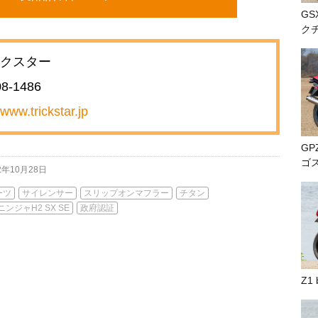
GS
ク
クスター
08-1486
/www.trickstar.jp
GP
ゴ
2年10月28日
ーツ
サイレンサー
スリップオンマフラー
チタン
ニンジャH2 SX SE
政府認証
Z1