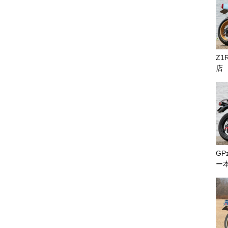
Z1
店
GP
ー