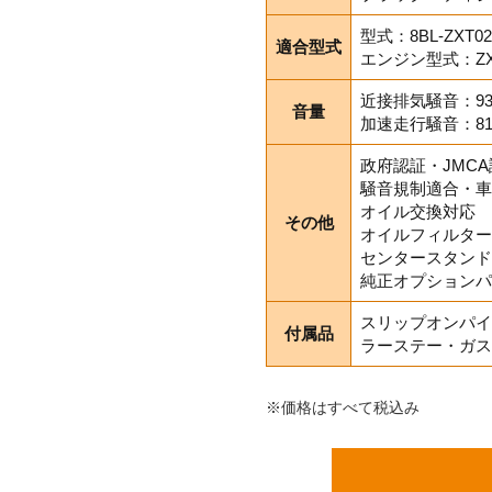
型式：8BL-ZXT02
適合型式
エンジン型式：ZX
近接排気騒音：93
音量
加速走行騒音：81
政府認証・JMC
騒音規制適合・車
オイル交換対応
その他
オイルフィルター
センタースタンド
純正オプションパ
スリップオンパイ
付属品
ラーステー・ガス
※価格はすべて税込み