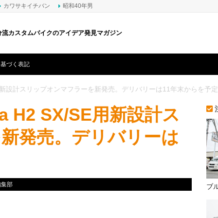
カワサキイチバン
昭和40年男
分流カスタムバイクのアイデア発見マガジン
に基づく表記
X/SE用新設計スリップオンマフラーを新発売。デリバリーは11年末からを予定
 H2 SX/SE用新設計ス
を新発売。デリバリーは
編集部
ブ