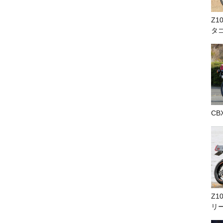
Z1
タ
CB
Z1
リ