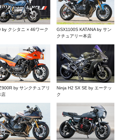
0 by クシタニ × 46ワーク
GSX1100S KATANA by サン
クチュアリー本店
Z900R by サンクチュアリ
Ninja H2 SX SE by エーテッ
本店
ク