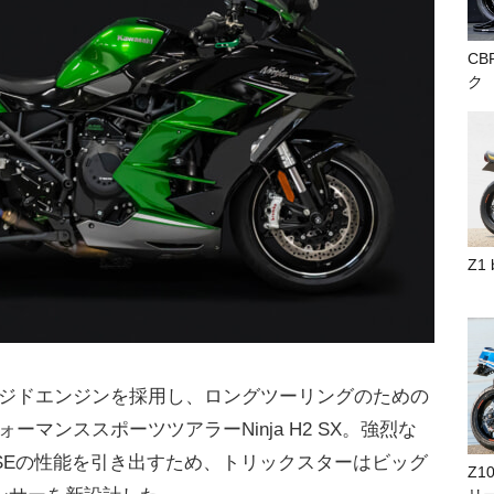
CB
ク
Z1
ジドエンジンを採用し、ロングツーリングのための
マンススポーツツアラーNinja H2 SX。強烈な
 SX/SEの性能を引き出すため、トリックスターはビッグ
Z1