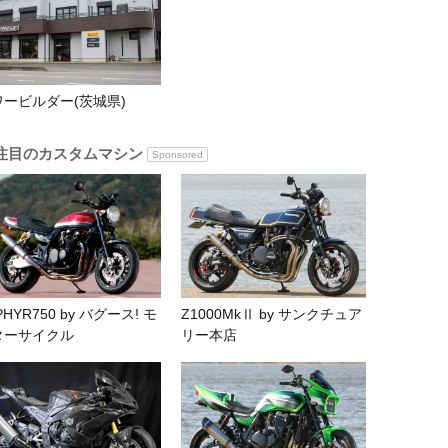
ワービルダー(茨城県)
注目のカスタムマシン
Sponsored
PHYR750 by バグース! モ
Z1000MkⅡ by サンクチュア
ターサイクル
リー本店