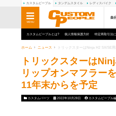
カスタムピープル
タンデムスタイル
レディスバイク
自
MENU
カスタムピープルとは?
個人情報保護方針
特定商取引法
ホーム
ニュース
トリックスターはNinja H2 S
トリックスターはNinja
リップオンマフラー
11年末からを予定
カスタムパーツ
2022年10月28日
カスタムピープル