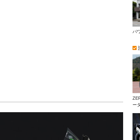
パ
ZE
ー