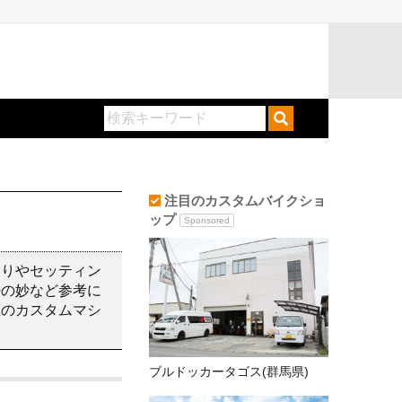
注目のカスタムバイクショ
ップ
Sponsored
わりやセッティン
勢の妙など参考に
想のカスタムマシ
ブルドッカータゴス(群馬県)