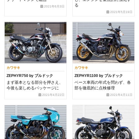
る
2021年6月3日
2021年5月19日
カワサキ
カワサキ
ZEPHYR750 by ブルドック
ZEPHYR1100 by ブルドック
まず基本となる部分を押さえ、
ベース車両の年式を問わず、各
今後も楽しめるパッケージに
部を徹底的に点検修理
2021年4月22日
2021年4月11日