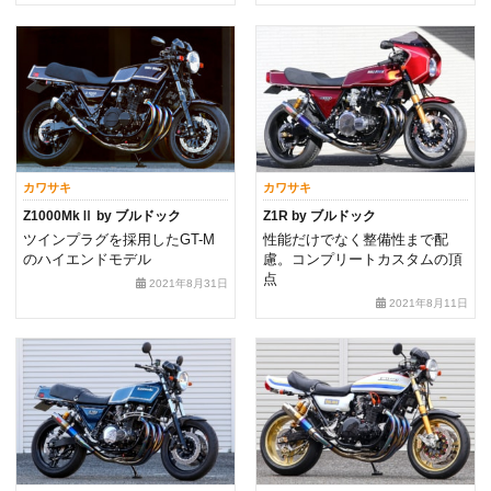
カワサキ
カワサキ
Z1000MkⅡ by ブルドック
Z1R by ブルドック
ツインプラグを採用したGT-M
性能だけでなく整備性まで配
のハイエンドモデル
慮。コンプリートカスタムの頂
点
2021年8月31日
2021年8月11日