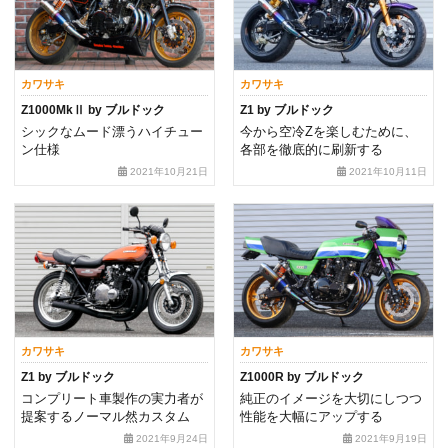
カワサキ
カワサキ
Z1000MkⅡ by ブルドック
Z1 by ブルドック
シックなムード漂うハイチュー
今から空冷Zを楽しむために、
ン仕様
各部を徹底的に刷新する
2021年10月21日
2021年10月11日
カワサキ
カワサキ
Z1 by ブルドック
Z1000R by ブルドック
コンプリート車製作の実力者が
純正のイメージを大切にしつつ
提案するノーマル然カスタム
性能を大幅にアップする
2021年9月24日
2021年9月19日