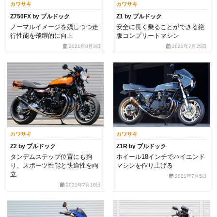
カワサキ
カワサキ
Z750FX by ブルドック
Z1 by ブルドック
ノーマルイメージを残しつつ走
安全に長く乗ることができる絶
行性能を飛躍的に向上
版コンプリートマシン
2021年8月3日
2021年7月25日
カワサキ
カワサキ
Z2 by ブルドック
Z1R by ブルドック
タンデムステップ位置にも拘
ホイール18インチでハイエンド
り、スポーツ性能と快適性を両
マシンを作り上げる
立
2021年7月5日
2021年7月18日