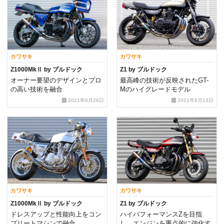
カワサキ
カワサキ
Z1000MkⅡ by ブルドック
Z1 by ブルドック
オーナー要望のデザインとプロ
最高峰の技術が反映されたGT-
の高い技術を融合
Mのハイグレードモデル
2021年6月26日
2021年6月13日
カワサキ
カワサキ
Z1000MkⅡ by ブルドック
Z1 by ブルドック
ドレスアップと性能向上をコン
ハイパフォーマンスZを目指
プリートマシンで融合
し、エンジンを重点的に強化す