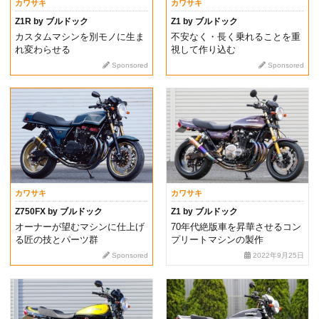
カワサキ
カワサキ
Z1R by ブルドック
Z1 by ブルドック
カスタムマシンを別モノに生ま
不安なく・長く乗れることを重
れ変わらせる
視して作り込む
Sponsored
Sponsored
カワサキ
カワサキ
Z750FX by ブルドック
Z1 by ブルドック
オーナーが望むマシンに仕上げ
70年代絶版車を昇華させるコン
る匠の技とパーツ群
プリートマシンの製作
Sponsored
2022年9月25日