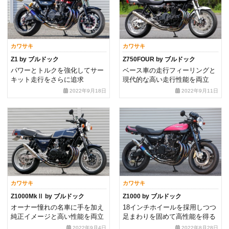
カワサキ
カワサキ
Z1 by ブルドック
Z750FOUR by ブルドック
パワーとトルクを強化してサー
ベース車の走行フィーリングと
キット走行をさらに追求
現代的な高い走行性能を両立
2022年9月18日
2022年9月11日
カワサキ
カワサキ
Z1000MkⅡ by ブルドック
Z1000 by ブルドック
オーナー憧れの名車に手を加え
18インチホイールを採用しつつ
純正イメージと高い性能を両立
足まわりを固めて高性能を得る
2022年9月4日
2022年8月28日