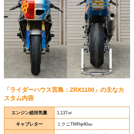
「ライダーハウス宮島：ZRX1100」の主なカ
スタム内容
エンジン総排気量
1,137㎤
キャブレター
ミクニTMRφ40㎜