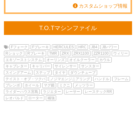
カスタムショップ情報
T.O.Tマシンファイル
Fフォーク
Fブレーキ
HERCULES
HRC
JB4
JBパワー
Rショック
Rブレーキ
TMR
ZRX
ZRX1100
ZZR1100
ウィリー
エキゾーストシステム
オーリンズ
オイルクーラー
カウル
キャブレター
キャリパー
サイレンサー
サンスター
スイングアーム
ステップ
タイヤ
ダウンチューブ
テイスト・オブ・ツクバ
ノジマエンジニアリング
ハンドル
フレーム
ブレンボ
ホイール
マグ鍛
ミクニ
メッツラー
ライダーハウス宮島
ラジエター
レーサー
レーステックRR
レオパルド
ローター
補強