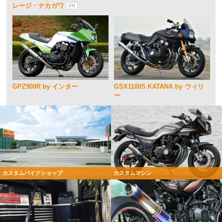
レージ・ナカガワ
PR
GPZ900R by インター
GSX1100S KATANA by ウィリ
ー
カスタムバイクショップ
カスタムマシン