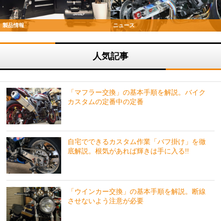
製品情報
ニュース
人気記事
「マフラー交換」の基本手順を解説。バイク
カスタムの定番中の定番
自宅でできるカスタム作業「バフ掛け」を徹
底解説。根気があれば輝きは手に入る!!
「ウインカー交換」の基本手順を解説。断線
させないよう注意が必要