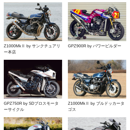
Z1000MkⅡ by サンクチュアリ
GPZ900R by パワービルダー
ー本店
GPZ750R by SDブロスモータ
Z1000MkⅡ by ブルドッカータ
ーサイクル
ゴス