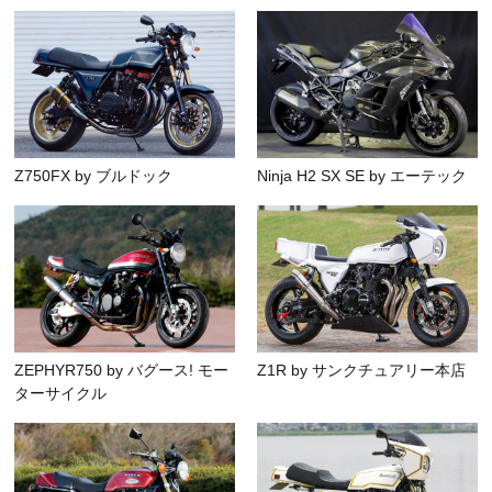
Z750FX by ブルドック
Ninja H2 SX SE by エーテック
ZEPHYR750 by バグース! モー
Z1R by サンクチュアリー本店
ターサイクル