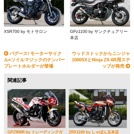
XSR700 by モトサロン
GPz1100 by サンクチュアリー
本店
バグース! モーターサイク
ウッドストックからニンジャ
ル×ソイルマジックのナンバー
1000SXとNinja ZX-6R用ステ
プレートホルダーが登場
ップが発売
関連記事
GPZ900R by トレーディングガ
ZRX1100 by しゃぼん玉本店