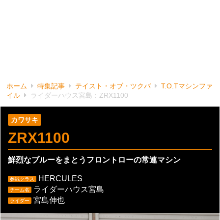
ホーム
特集記事
テイスト・オブ・ツクバ
T.O.Tマシンファ
イル
ライダーハウス宮島：ZRX1100
カワサキ
ZRX1100
鮮烈なブルーをまとうフロントローの常連マシン
HERCULES
参戦クラス
ライダーハウス宮島
チーム名
宮島伸也
ライダー