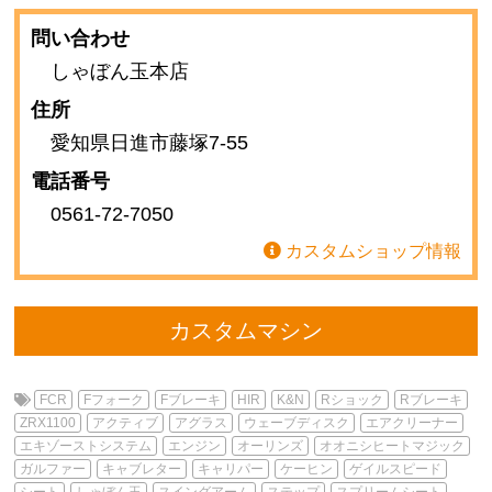
問い合わせ
しゃぼん玉本店
住所
愛知県日進市藤塚7-55
電話番号
0561-72-7050
カスタムショップ情報
カスタムマシン
FCR
Fフォーク
Fブレーキ
HIR
K&N
Rショック
Rブレーキ
ZRX1100
アクティブ
アグラス
ウェーブディスク
エアクリーナー
エキゾーストシステム
エンジン
オーリンズ
オオニシヒートマジック
ガルファー
キャブレター
キャリパー
ケーヒン
ゲイルスピード
シート
しゃぼん玉
スイングアーム
ステップ
スプリームシート