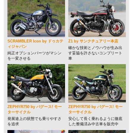
SCRAMBLER Icon by ドゥカテ
Z1 by サンクチュアリー本店
ィジャパン
確かな技術とノウハウが生み出
純正オプションパーツがマシン
す妥協を許さないコンプリート
を一変させる
車
ZEPHYR750 by バグース! モー
ZEPHYR750 by バグース! モー
ターサイクル
ターサイクル
発展途上の状態でも乗りやすさ
安心して長く乗れるように徹底
を追求
した整備済み中古車を販売中