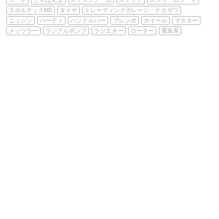
スポルテックM5
タイヤ
トレーディングガレージ・ナカガワ
ニッシン
ハーディ
ハンドルバー
ブレンボ
ホイール
マスター
メッツラー
ラジアルポンプ
ラジエター
ローター
電装系