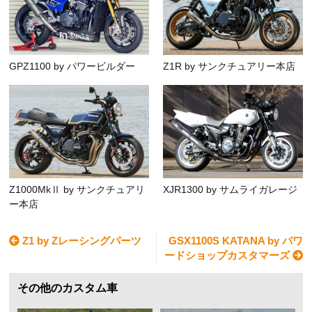
GPZ1100 by パワービルダー
Z1R by サンクチュアリー本店
Z1000MkⅡ by サンクチュアリ
XJR1300 by サムライガレージ
ー本店
Z1 by Zレーシングパーツ
GSX1100S KATANA by パワ
ードショップカスタマーズ
その他のカスタム車