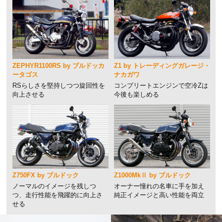
ZEPHYR1100RS by ブルドッカ
Z1 by トレーディングガレージ・
ータゴス
ナカガワ
RSらしさを堅持しつつ旋回性を
コンプリートエンジンで空冷Zは
向上させる
今後も楽しめる
Z750FX by ブルドック
Z1000MkⅡ by ブルドック
ノーマルのイメージを残しつ
オーナー憧れの名車に手を加え
つ、走行性能を飛躍的に向上さ
純正イメージと高い性能を両立
せる