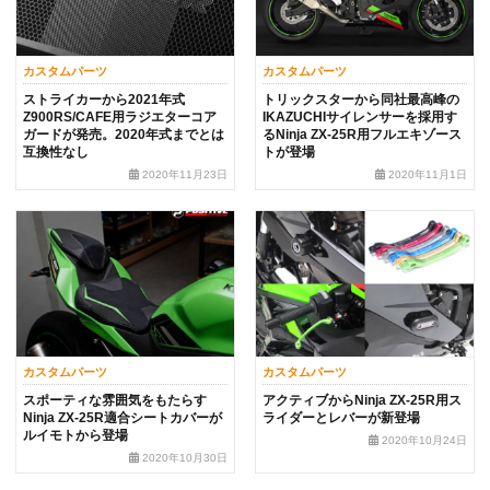
カスタムパーツ
カスタムパーツ
ストライカーから2021年式
トリックスターから同社最高峰の
Z900RS/CAFE用ラジエターコア
IKAZUCHIサイレンサーを採用す
ガードが発売。2020年式までとは
るNinja ZX-25R用フルエキゾース
互換性なし
トが登場
2020年11月23日
2020年11月1日
カスタムパーツ
カスタムパーツ
スポーティな雰囲気をもたらす
アクティブからNinja ZX-25R用ス
Ninja ZX-25R適合シートカバーが
ライダーとレバーが新登場
ルイモトから登場
2020年10月24日
2020年10月30日