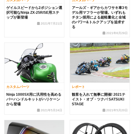
ゲイルスピードから2ポジション選
アールズ・ギアからカワサキ車3モ
択可能なNinja ZX-25R/SE用ステ
デル用マフラーが登場。いずれも
ップが新登場
チタン採用による超軽量化と全域
のパワー&トルクアップを追求す
2021年7月21日
る
2021年6月29日
カスタムパーツ
レポート
Ninja 1000SX用に汎用性を高める
観客を入れて無事に開催! 2021テ
バーハンドルキットがハリケーン
イスト・オブ・ツクバ SATSUKI
から登場
STAGE
2021年5月24日
2021年5月20日