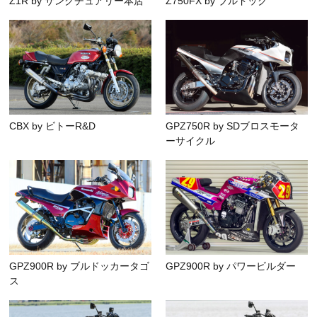
Z1R by サンクチュアリー本店
Z750FX by ブルドック
CBX by ビトーR&D
GPZ750R by SDブロスモータ
ーサイクル
GPZ900R by ブルドッカータゴ
GPZ900R by パワービルダー
ス