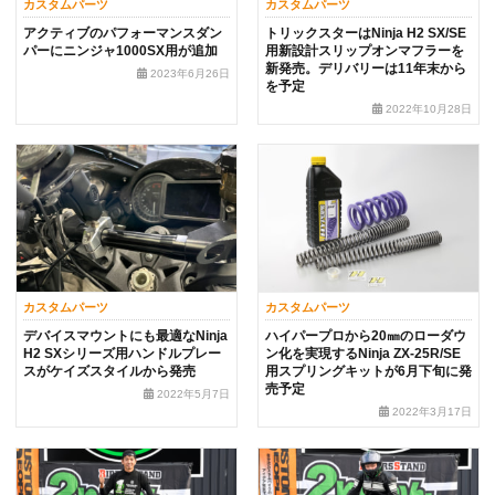
カスタムパーツ
カスタムパーツ
アクティブのパフォーマンスダン
トリックスターはNinja H2 SX/SE
パーにニンジャ1000SX用が追加
用新設計スリップオンマフラーを
新発売。デリバリーは11年末から
2023年6月26日
を予定
2022年10月28日
カスタムパーツ
カスタムパーツ
デバイスマウントにも最適なNinja
ハイパープロから20㎜のローダウ
H2 SXシリーズ用ハンドルプレー
ン化を実現するNinja ZX-25R/SE
スがケイズスタイルから発売
用スプリングキットが6月下旬に発
売予定
2022年5月7日
2022年3月17日