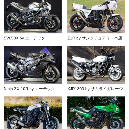
SV650X by エーテック
Z1R by サンクチュアリー本店
Ninja ZX-10R by エーテック
XJR1300 by サムライガレージ