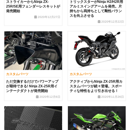
ストライカーからNinja ZX-
トリックスターがNinja H2/H2R用
25R/SE用フェンダーレスキットが
アルミスイングアームを発売。片
発売開始
持ちから両持ちとして剛性バラン
スを向上させる
2020年12月27日
2020年12月22日
カスタムパーツ
カスタムパーツ
ただ交換するだけでパワーアップ
アクティブからNinja ZX-25R用カ
が期待できる! Ninja ZX-25R用イ
スタムパーツが続々登場。スポー
ンテークダクトが発売開始
ティな特性をより引き出せる！
2020年12月6日
2020年11月26日