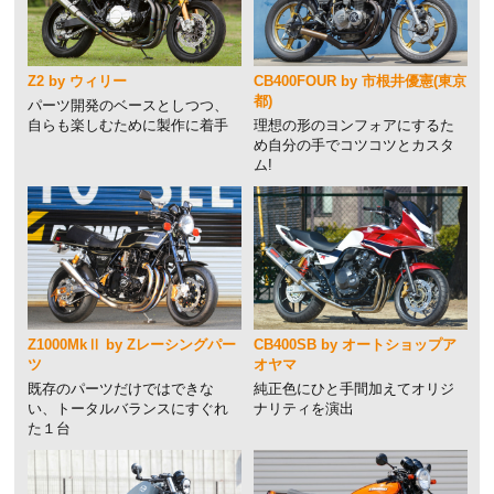
Z2 by ウィリー
CB400FOUR by 市根井優憲(東京
都)
パーツ開発のベースとしつつ、
自らも楽しむために製作に着手
理想の形のヨンフォアにするた
め自分の手でコツコツとカスタ
ム!
Z1000MkⅡ by Zレーシングパー
CB400SB by オートショップア
ツ
オヤマ
既存のパーツだけではできな
純正色にひと手間加えてオリジ
い、トータルバランスにすぐれ
ナリティを演出
た１台