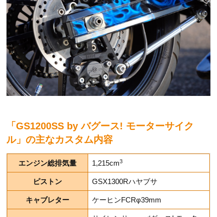
「GS1200SS by バグース! モーターサイク
ル」の主なカスタム内容
3
エンジン総排気量
1,215cm
ピストン
GSX1300Rハヤブサ
キャブレター
ケーヒンFCRφ39mm