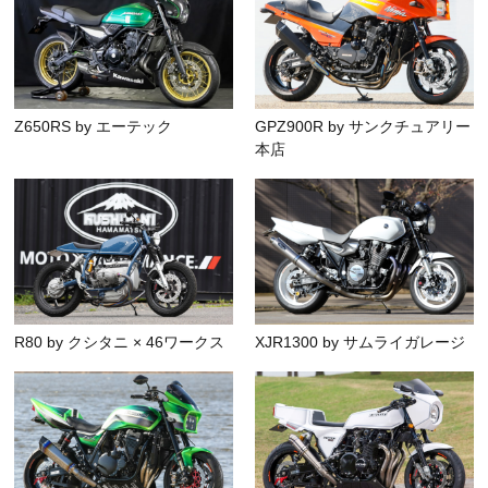
Z650RS by エーテック
GPZ900R by サンクチュアリー
本店
R80 by クシタニ × 46ワークス
XJR1300 by サムライガレージ