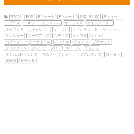
BT023
FCR
Fフォーク
Fブレーキ
GSX-R1100
Rショック
アグラス
エキゾーストシステム
オーリンズ
オイルクーラー
キャブレター
キャリパー
ケーヒン
ゲイルスピード
サイレンサー
サンスター
スープアップ
ステップ
タイプR
タイヤ
バグース! モーターサイクル
ハンドル
ピストン
ブラケット
ブリヂストン
ブレンボ
プロト
ホイール
ポッシュ
マジカルレーシング
マスター
ミラー
ラジアルポンプ
ローター
横浜市
神奈川県