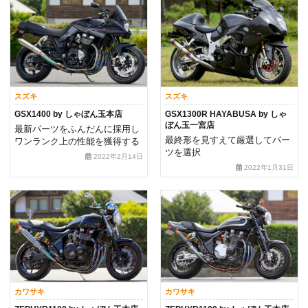
スズキ
スズキ
GSX1400 by しゃぼん玉本店
GSX1300R HAYABUSA by しゃ
ぼん玉一宮店
最新パーツをふんだんに採用し
最終形を見すえて厳選してパー
ワンランク上の性能を獲得する
ツを選択
2022年2月14日
2022年1月31日
カワサキ
カワサキ