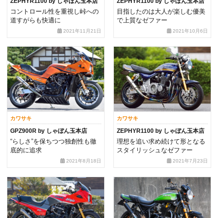
ZEPHYR1100 by しゃぼん玉本店
ZEPHYR1100 by しゃぼん玉本店
コントロール性を重視し峠への
目指したのは大人が楽しむ優美
道すがらも快適に
で上質なゼファー
2021年11月21日
2021年10月6日
カワサキ
カワサキ
GPZ900R by しゃぼん玉本店
ZEPHYR1100 by しゃぼん玉本店
“らしさ”を保ちつつ独創性も徹
理想を追い求め続けて形となる
底的に追求
スタイリッシュなゼファー
2021年8月18日
2021年7月23日