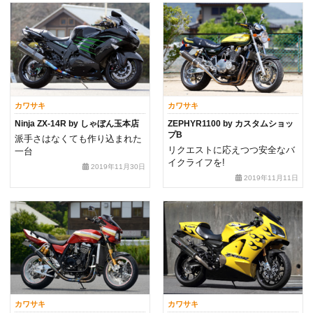
カワサキ
カワサキ
Ninja ZX-14R by しゃぼん玉本店
ZEPHYR1100 by カスタムショッ
プB
派手さはなくても作り込まれた
リクエストに応えつつ安全なバ
一台
イクライフを!
2019年11月30日
2019年11月11日
カワサキ
カワサキ