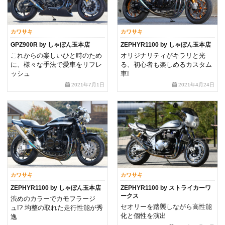
カワサキ
カワサキ
GPZ900R by しゃぼん玉本店
ZEPHYR1100 by しゃぼん玉本店
これからの楽しいひと時のため
オリジナリティがキラリと光
に、様々な手法で愛車をリフレ
る、初心者も楽しめるカスタム
ッシュ
車!
2021年7月1日
2021年4月24日
カワサキ
カワサキ
ZEPHYR1100 by しゃぼん玉本店
ZEPHYR1100 by ストライカーワ
ークス
渋めのカラーでカモフラージ
セオリーを踏襲しながら高性能
ュ!? 均整の取れた走行性能が秀
化と個性を演出
逸