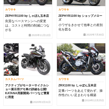
カワサキ
カワサキ
ZEPHYR1100 by しゃぼん玉本店
ZEPHYR1100 by ショップメロー
ズ
良質なベースマシンへの変更
小ワザをきかせて他車との差別
は、コストと時間の削減につな
化を図る
がる
2020年7月30日
2020年11月12日
カスタムパーツ
カワサキ
アクティブがモーターサイクルシ
ZRX1100 by しゃぼん玉本店
ョー展示用デモ車の詳細を公開!
定番パーツをあえて使わず、操
KATANA用新開発パーツなど豊富
作性のいい足まわりを構築
に用意
2019年12月25日
2020年3月31日