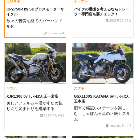
カワサキ
オープン
GPZ750R by SDブロスモーターサ
バイクの運搬を考えるならトレー
イクル
ラー専門店も要チェック！
数々の苦労を経てのバーハンド
2023年2月27日
ル化
Sponsored
ヤマハ
スズキ
XJR1300 by しゃぼん玉一宮店
GSX1100S KATANA by しゃぼん
玉本店
美しいフォルムを活かすため強
旧車で幅広いステージを楽し
じんな足まわりを構築する
む、しゃぼん玉流の正統カスタ
2022年4月4日
ム
2022年2月23日