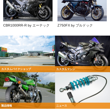
CBR1000RR-R by エーテック
Z750FX by ブルドック
カスタムバイクショップ
カスタムマシン
製品情報
ニュース