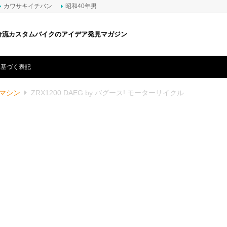
カワサキイチバン
昭和40年男
分流カスタムバイクのアイデア発見マガジン
に基づく表記
マシン
ZRX1200 DAEG by バグース! モーターサイクル