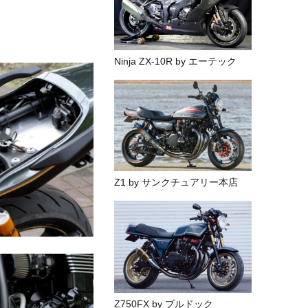
Ninja ZX-10R by エーテック
Z1 by サンクチュアリー本店
Z750FX by ブルドック