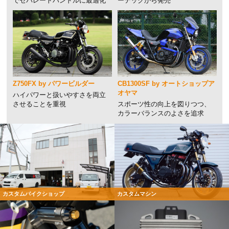
でセパレートハンドルに最適化
ーテックから発売
Z750FX by パワービルダー
CB1300SF by オートショップア
オヤマ
ハイパワーと扱いやすさを両立
させることを重視
スポーツ性の向上を図りつつ、
カラーバランスのよさを追求
カスタムバイクショップ
カスタムマシン