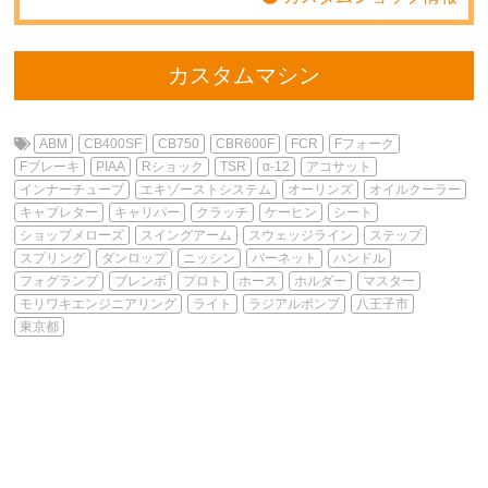
カスタムマシン
ABM
CB400SF
CB750
CBR600F
FCR
Fフォーク
Fブレーキ
PIAA
Rショック
TSR
α-12
アコサット
インナーチューブ
エキゾーストシステム
オーリンズ
オイルクーラー
キャブレター
キャリパー
クラッチ
ケーヒン
シート
ショップメローズ
スイングアーム
スウェッジライン
ステップ
スプリング
ダンロップ
ニッシン
バーネット
ハンドル
フォグランプ
ブレンボ
プロト
ホース
ホルダー
マスター
モリワキエンジニアリング
ライト
ラジアルポンプ
八王子市
東京都