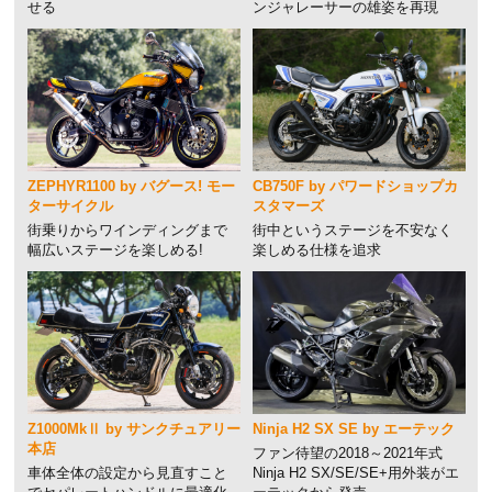
せる
ンジャレーサーの雄姿を再現
ZEPHYR1100 by バグース! モー
CB750F by パワードショップカ
ターサイクル
スタマーズ
街乗りからワインディングまで
街中というステージを不安なく
幅広いステージを楽しめる!
楽しめる仕様を追求
Z1000MkⅡ by サンクチュアリー
Ninja H2 SX SE by エーテック
本店
ファン待望の2018～2021年式
車体全体の設定から見直すこと
Ninja H2 SX/SE/SE+用外装がエ