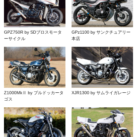
GPZ750R by SDブロスモータ
GPz1100 by サンクチュアリー
ーサイクル
本店
Z1000MkⅡ by ブルドッカータ
XJR1300 by サムライガレージ
ゴス