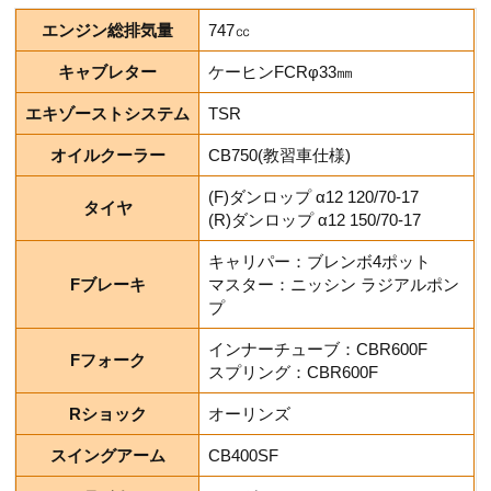
エンジン総排気量
747㏄
キャブレター
ケーヒンFCRφ33㎜
エキゾーストシステム
TSR
オイルクーラー
CB750(教習車仕様)
(F)ダンロップ α12 120/70-17
タイヤ
(R)ダンロップ α12 150/70-17
キャリパー：ブレンボ4ポット
Fブレーキ
マスター：ニッシン ラジアルポン
プ
インナーチューブ：CBR600F
Fフォーク
スプリング：CBR600F
Rショック
オーリンズ
スイングアーム
CB400SF