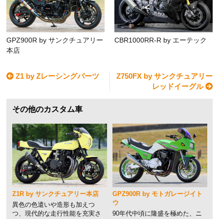
GPZ900R by サンクチュアリー
CBR1000RR-R by エーテック
本店
Z1 by Zレーシングパーツ
Z750FX by サンクチュアリー
レッドイーグル
その他のカスタム車
Z1R by サンクチュアリー本店
GPZ900R by モトガレージイト
ウ
異色の色遣いや造形も加えつ
つ、現代的な走行性能を充実さ
90年代中頃に隆盛を極めた、ニ