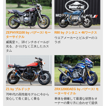
ZEPHYR1100 by バグース! モー
R80 by クシタニ × 46ワークス
ターサイクル
ウエアメーカーとビルダーのコ
威風堂々。18インチホイールが
ラボ
光る、さりげなく工夫したカス
タム
Z1 by ブルドック
ZRX1200DAEG by バグース! モ
ーターサイクル
70年代の高性能モデルに今から
安心して長く楽しく乗る
車体を俯瞰して最適な状態をオ
ーナーの乗り方に合わせて提供