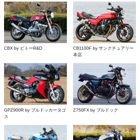
CBX by ビトーR&D
CB1100F by サンクチュアリー
本店
GPZ900R by ブルドッカータゴ
Z750FX by ブルドック
ス