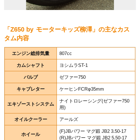
「Z650 by モーターキッズ柳澤」の主なカス
タム内容
エンジン総排気量
807cc
カムシャフト
ヨシムラST-1
バルブ
ゼファー750
キャブレター
ケーヒンFCRφ35mm
ナイトロレーシング(ゼファー750
エキゾーストシステム
用)
オイルクーラー
アールズ
(F)JBパワー マグ鍛 JB2 3.50-17
ホイール
(R)JBパワー マグ鍛 JB2 5.50-17