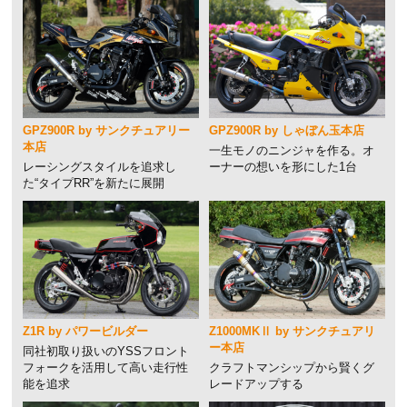
GPZ900R by サンクチュアリー
GPZ900R by しゃぼん玉本店
本店
一生モノのニンジャを作る。オ
レーシングスタイルを追求し
ーナーの想いを形にした1台
た“タイプRR”を新たに展開
Z1R by パワービルダー
Z1000MKⅡ by サンクチュアリ
ー本店
同社初取り扱いのYSSフロント
フォークを活用して高い走行性
クラフトマンシップから賢くグ
能を追求
レードアップする