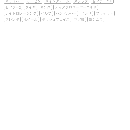
キャリパー
ケーヒン
スイングアーム
ステップ
ゼファー750
ゼファーχ
タイヤ
タンク
ディアブロスーパーコルサ
ナイトロレーシング
バルブ
ハンドルバー
ピレリ
ブラケット
ブレンボ
ホイール
ポッシュフェイス
マグ鍛
ヨシムラ