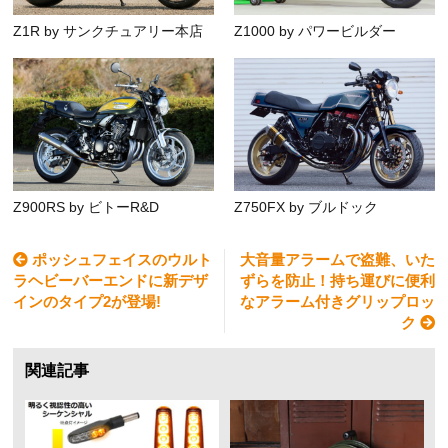
Z1R by サンクチュアリー本店
Z1000 by パワービルダー
Z900RS by ビトーR&D
Z750FX by ブルドック
ポッシュフェイスのウルト
大音量アラームで盗難、いた
ラヘビーバーエンドに新デザ
ずらを防止！持ち運びに便利
インのタイプ2が登場!
なアラーム付きグリップロッ
ク
関連記事