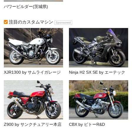
パワービルダー(茨城県)
注目のカスタムマシン
Sponsored
XJR1300 by サムライガレージ
Ninja H2 SX SE by エーテック
Z900 by サンクチュアリー本店
CBX by ビトーR&D