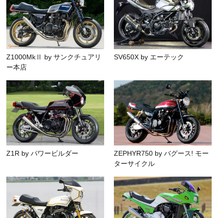
Z1000MkⅡ by サンクチュアリ
SV650X by エーテック
ー本店
Z1R by パワービルダー
ZEPHYR750 by バグース! モー
ターサイクル