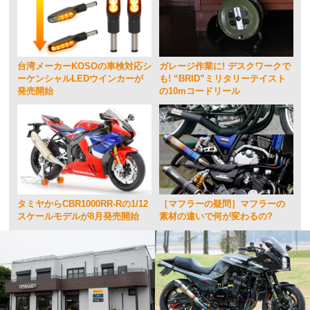
台湾メーカーKOSOの車検対応シ
ガレージ作業に! デスクワークで
ーケンシャルLEDウインカーが
も! “BRID”ミリタリーテイスト
発売開始
の10mコードリール
タミヤからCBR1000RR-Rの1/12
［マフラーの疑問］マフラーの
スケールモデルが8月発売開始
素材の違いで何が変わるの?