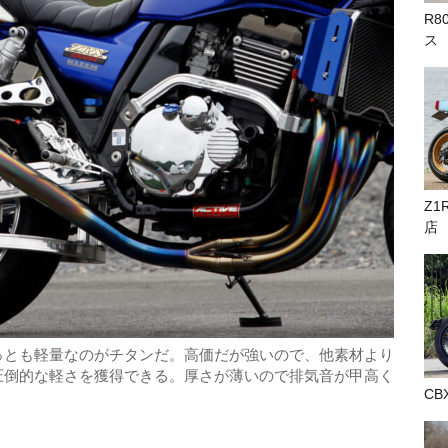
R8
ス
Z1
店
っとも軽量なのがチタンだ。高価だが強いので、他素材より
圧倒的な軽さを獲得できる。厚さが薄いので排気音が甲高く
CB