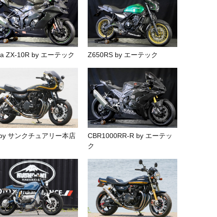
nja ZX-10R by エーテック
Z650RS by エーテック
 by サンクチュアリー本店
CBR1000RR-R by エーテッ
ク