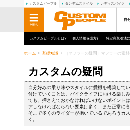
カスタムピープル
タンデムスタイル
レディスバイク
自
MENU
カスタムピープルとは?
個人情報保護方針
特定商取引法
ホーム
基礎知識
［マフラーの疑問］マフラーの素材
カスタムの疑問
自分好みの乗り味やスタイルに愛機を構築して
付けていくことは、バイクライフにおける楽し
ても、押さえておかなければいけないポイント
アしなければならない要素は多く、また正常に
そこで多くのライダーが抱いているであろうカ
く。