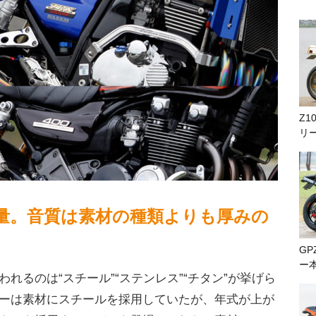
Z1
リ
量。音質は素材の種類よりも厚みの
GP
ー
れるのは“スチール”“ステンレス”“チタン”が挙げら
ーは素材にスチールを採用していたが、年式が上が