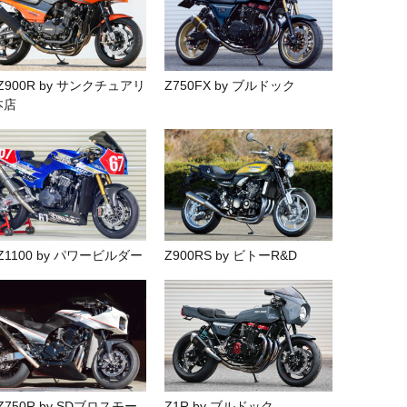
Z900R by サンクチュアリ
Z750FX by ブルドック
本店
Z1100 by パワービルダー
Z900RS by ビトーR&D
Z750R by SDブロスモー
Z1R by ブルドック