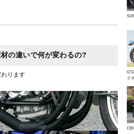
SV
材の違いで何が変わるの?
GS
変わります
ク
CB