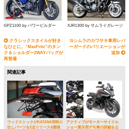
GPZ1100 by パワービルダー
XJR1300 by サムライガレージ
クラシックスタイルが好き
ヨシムラのカワサキ車用レバ
なひとに。“MaxFritz”のタン
ーガードのバリエーションが
ク＆ショルダー2WAYバッグが
追加
再登場
関連記事
ウッドストックがKATANA用削り
アクティブがモーターサイクル
出しパーツを2点リリース&開発
ショー展示用デモ車の詳細を公