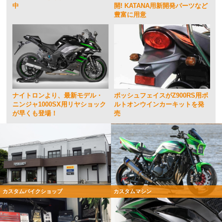
中
開! KATANA用新開発パーツなど
豊富に用意
ナイトロンより、最新モデル・
ポッシュフェイスがZ900RS用ボ
ニンジャ1000SX用リヤショック
ルトオンウインカーキットを発
が早くも登場！
売
カスタムバイクショップ
カスタムマシン