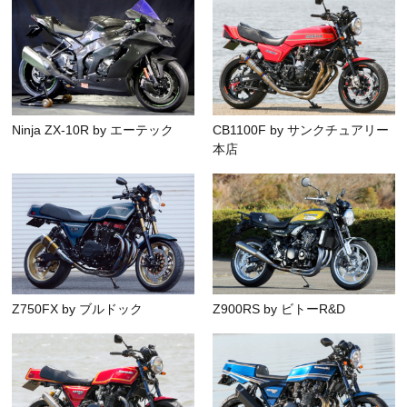
Ninja ZX-10R by エーテック
CB1100F by サンクチュアリー
本店
Z750FX by ブルドック
Z900RS by ビトーR&D