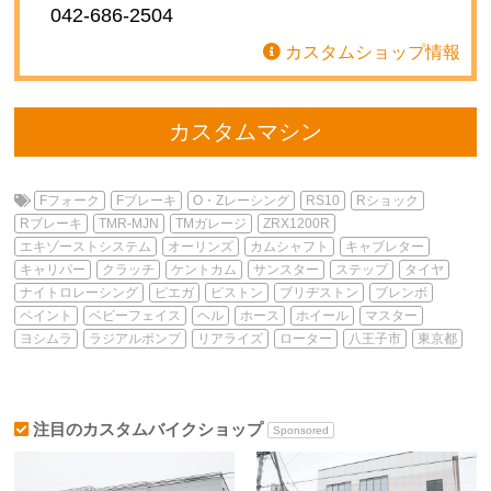
042-686-2504
カスタムショップ情報
カスタムマシン
Fフォーク
Fブレーキ
O・Zレーシング
RS10
Rショック
Rブレーキ
TMR-MJN
TMガレージ
ZRX1200R
エキゾーストシステム
オーリンズ
カムシャフト
キャブレター
キャリパー
クラッチ
ケントカム
サンスター
ステップ
タイヤ
ナイトロレーシング
ピエガ
ピストン
ブリヂストン
ブレンボ
ペイント
ベビーフェイス
ヘル
ホース
ホイール
マスター
ヨシムラ
ラジアルポンプ
リアライズ
ローター
八王子市
東京都
注目のカスタムバイクショップ
Sponsored