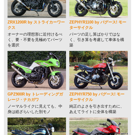
ZRX1200R by ストライカーワー
ZEPHYR1100 by バグース! モー
クス
ターサイクル
オーナーの理想形に近付けるべ
パーツの足し算ばかりではな
く、要・不要を見極めてパーツ
く、引き算を考慮して車体を構
を選択
築
GPZ900R by トレーディングガ
ZEPHYR750 by バグース! モー
レージ・ナカガワ
ターサイクル
ノーマルライクに見えても、中
純正のよさを引き出すために、
身は総ざらいした別モノ
あえてライトに全体を構築