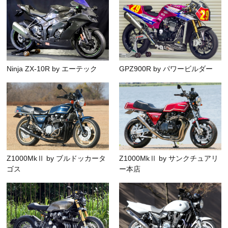
Ninja ZX-10R by エーテック
GPZ900R by パワービルダー
Z1000MkⅡ by ブルドッカータ
Z1000MkⅡ by サンクチュアリ
ゴス
ー本店