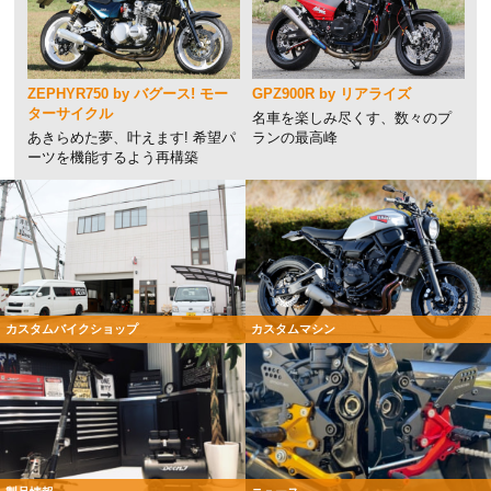
ZEPHYR750 by バグース! モー
GPZ900R by リアライズ
ターサイクル
名車を楽しみ尽くす、数々のプ
あきらめた夢、叶えます! 希望パ
ランの最高峰
ーツを機能するよう再構築
カスタムバイクショップ
カスタムマシン