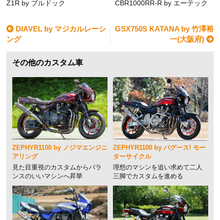
Z1R by ブルドック
CBR1000RR-R by エーテック
DIAVEL by マジカルレーシ
GSX750S KATANA by 竹澤裕
ング
一(大阪府)
その他のカスタム車
ZEPHYR1100 by ノジマエンジニ
ZEPHYR1100 by バグース! モー
アリング
ターサイクル
見た目重視のカスタムからバラ
理想のマシンを追い求めて二人
ンスのいいマシンへ昇華
三脚でカスタムを進める