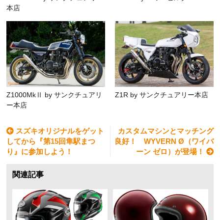
本店
Z1000MkⅡ by サンクチュアリ
Z1R by サンクチュアリー本店
ー本店
スズキオリジナルをゲット
カスタムマシンとマッチング
してから『第15回隼駅まつ
良好！ WYVERN Ø（ワイバ
り』に参加しよう！
ーン ゼロ）が登場！
関連記事