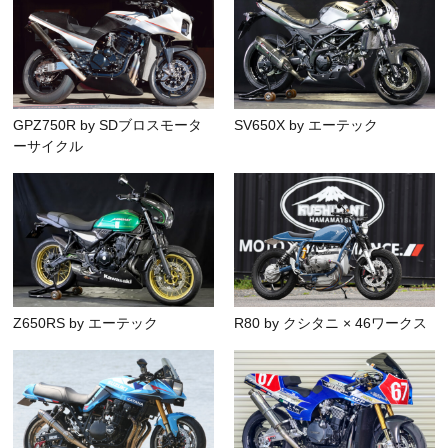
GPZ750R by SDブロスモータ
SV650X by エーテック
ーサイクル
Z650RS by エーテック
R80 by クシタニ × 46ワークス