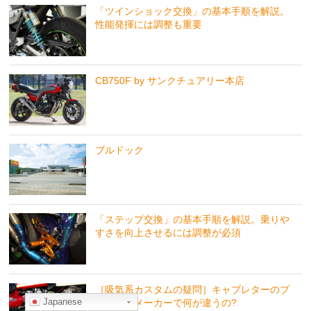
「ツインショック交換」の基本手順を解説。
性能発揮には調整も重要
CB750F by サンクチュアリー本店
ブルドック
「ステップ交換」の基本手順を解説。乗りや
すさを向上させるには調整が必須
［吸気系カスタムの疑問］キャブレターのブ
Japanese
ランドやメーカーで何が違うの?