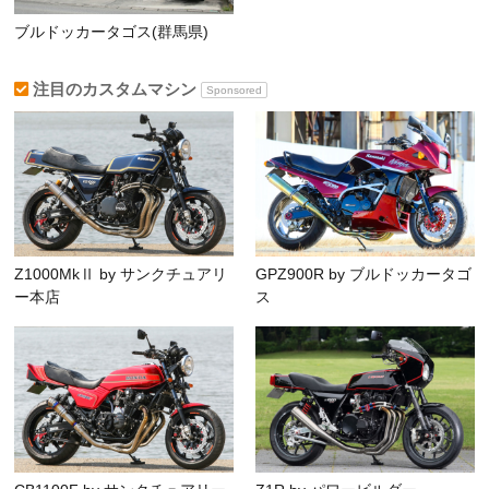
ブルドッカータゴス(群馬県)
注目のカスタムマシン
Sponsored
Z1000MkⅡ by サンクチュアリ
GPZ900R by ブルドッカータゴ
ー本店
ス