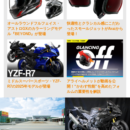
オールラウンドフルフェイス・
快適性とクラシカル感にこだわ
アストロGXのカラーリングモデ
ったスモールジェットがAraiから
ル『BEYOND』が登場
登場！
ミドルスーパースポーツ・YZF-
アライヘルメットが動画を公
R7の2025年モデルが登場
開！“かわす性能”を高めたフォ
ルムの重要性を解説