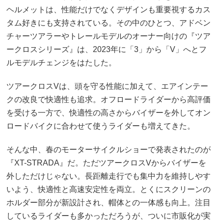
ヘルメットは、性能だけでなくデザインも重要視するカス
タム好きにも支持されている。その中のひとつ、アドベン
チャーツアラーやトレールモデルのオーナー向けの『ツア
ークロスシリーズ』は、2023年に「3」から「V」へとフ
ルモデルチェンジをはたした。
ツアークロスVは、頭を守る性能に加えて、エアインテー
クの改良で快適性も追求。オフロードライダーから高評価
を受ける一方で、快適性の高さからバイザーを外してオン
ロードバイクに合わせて使うライダーも増えてきた。
そんな中、春のモーターサイクルショーで発表されたのが
『XT-STRADA』だ。ただツアークロスVからバイザーを
外しただけじゃない。長距離走行でも集中力を維持しやす
いよう、快適性と高速安定性を両立。とくにスクリーンの
ホルダー部分が新設計され、帽体との一体感も向上。注目
しているライダーも多かっただろうが、ついに市販化が実