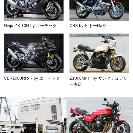
Ninja ZX-10R by エーテック
CBX by ビトーR&D
CBR1000RR-R by エーテック
Z1000MkⅡ by サンクチュアリ
ー本店