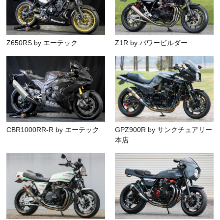
Z650RS by エーテック
Z1R by パワービルダー
CBR1000RR-R by エーテック
GPZ900R by サンクチュアリー
本店