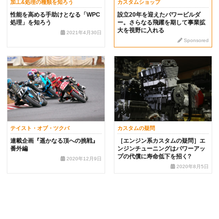
加工&処理の種類を知ろう
カスタムショップ
性能を高める手助けとなる「WPC
設立20年を迎えたパワービルダ
処理」を知ろう
ー。さらなる飛躍を期して事業拡
大を視野に入れる
2021年4月30日
Sponsored
テイスト・オブ・ツクバ
カスタムの疑問
連載企画『遥かなる頂への挑戦』
［エンジン系カスタムの疑問］エ
番外編
ンジンチューニングはパワーアッ
プの代償に寿命低下を招く?
2020年12月9日
2020年8月5日