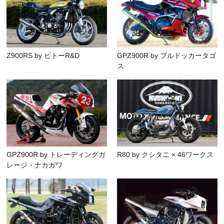
Z900RS by ビトーR&D
GPZ900R by ブルドッカータゴ
ス
GPZ900R by トレーディングガ
R80 by クシタニ × 46ワークス
レージ・ナカガワ