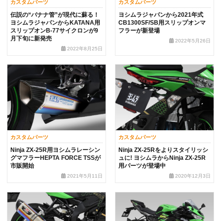
カスタムパーツ
カスタムパーツ
伝説の“バナナ管”が現代に蘇る！
ヨシムラジャパンから2021年式
ヨシムラジャパンからKATANA用
CB1300SF/SB用スリップオンマ
スリップオンB-77サイクロンが9
フラーが新登場
月下旬に新発売
2022年5月26日
2022年8月25日
カスタムパーツ
カスタムパーツ
Ninja ZX-25R用ヨシムラレーシン
Ninja ZX-25Rをよりスタイリッシ
グマフラーHEPTA FORCE TSSが
ュに! ヨシムラからNinja ZX-25R
市販開始
用パーツが登場中
2021年5月11日
2020年12月3日