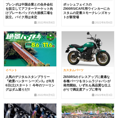
ブレンボは中国企業との合弁会社
ポッシュフェイスの
を設立してアフターマーケット向
Z900RS/CAFE用ウインカーにカ
けブレーキパッドの大規模工場を
スタムの定番スモークレンズキッ
設立。バイク用は未定
トが新登場
2022年8月8日
2022年8月6日
イベント
カスタムパーツ
人気のデジタルスタンプラリー
Z650RSのドレスアップに最適な
『絶景ハンター シーズン3』が8月
各種パーツをヨシムラジャパンが
6日(土)スタート！ 今年のツーリン
発売開始。いずれも高品質な仕上
グはダム巡りだ!!
がりで満足度アップに寄与
2022年8月5日
2022年8月3日