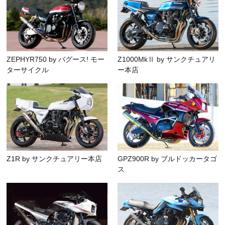
ZEPHYR750 by バグース! モー
Z1000MkⅡ by サンクチュアリ
ターサイクル
ー本店
Z1R by サンクチュアリー本店
GPZ900R by ブルドッカータゴ
ス