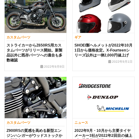
カスタムパーツ
ギア
ストライカーからZ650RS用カス
SHOEI製ヘルメットが2022年10月
タムパーツがリリース開始。新製
1日から価格改定。X-Fourteenシ
品以外に既存パーツへの適合も多
リーズ以外は一律2,000円値上げ
数確認
2022年9月1日
2022年9月9日
カスタムパーツ
ニュース
Z900RSの質感を高める新型エン
2022年9月・10月から主要タイヤ
ジンハンガーがウッドストックか
メーカー3社が2022年2回目の値上