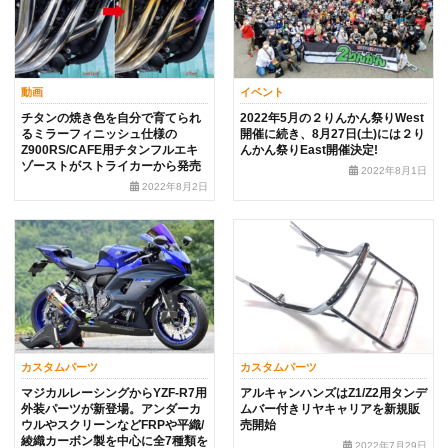
動画
イベント
チタンの焼き色を自分で育てられ
2022年5月の２りんかん祭りWest
るミラーフィニッシュ仕様の
開催に続き、8月27日(土)には２り
Z900RS/CAFE用チタンフルエキ
んかん祭りEast開催決定!
ゾーストがストライカーから発売
2022年8月1日
2022年8月2日
カスタムパーツ
カスタムパーツ
マジカルレーシングからYZF-R7用
アルキャンハンズはZ1/Z2用タンデ
外装パーツが新登場。アンダーカ
ムバー付きリヤキャリアを新規販
ウルやスクリーンなどFRPや平織/
売開始
綾織カーボン製を中心に全7種類を
2022年7月29日