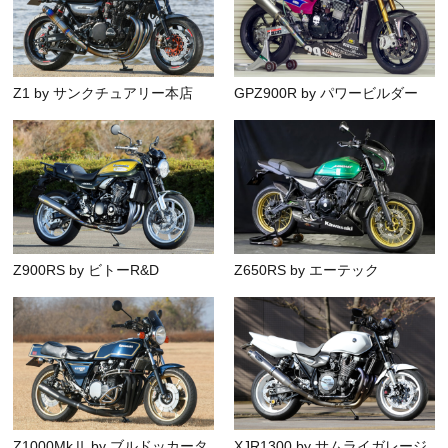
Z1 by サンクチュアリー本店
GPZ900R by パワービルダー
Z900RS by ビトーR&D
Z650RS by エーテック
Z1000MkⅡ by ブルドッカータ
XJR1300 by サムライガレージ