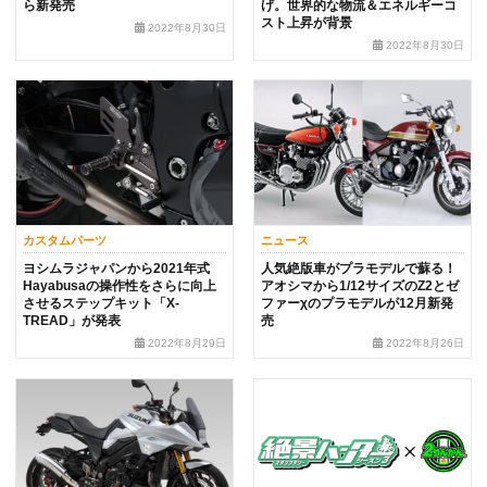
ら新発売
げ。世界的な物流＆エネルギーコ
スト上昇が背景
2022年8月30日
2022年8月30日
カスタムパーツ
ニュース
ヨシムラジャパンから2021年式
人気絶版車がプラモデルで蘇る！
Hayabusaの操作性をさらに向上
アオシマから1/12サイズのZ2とゼ
させるステップキット「X-
ファーχのプラモデルが12月新発
TREAD」が発表
売
2022年8月29日
2022年8月26日