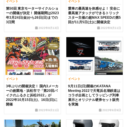
イベント
イベント
第50回 東京モーターサイクルショ
愛車の最高速を体感せよ！ 安全に
ーの開催が決定！ 開催期間は2023
最高速アタックができるトリック
年3月24日(金)から26日(日)までの
スター主催の超MAX SPEEDの第5
3日間
回が11月5日(土)に開催決定
2022年9月13日
2022年9月11日
イベント
イベント
3年ぶりの開催決定！ 国内3メーカ
9月11日(日)開催のKATANA
ーの創業地・浜松市で「第20回バ
Meeting 2022で天竜浜名湖鉄道は
イクのふるさと浜松2022」が
コラボ企画としてラッピング列車
2022年10月15日(土)、16日(日)に
展示とオリジナル硬券セット販売
開催
を実施
2022年9月11日
2022年9月9日