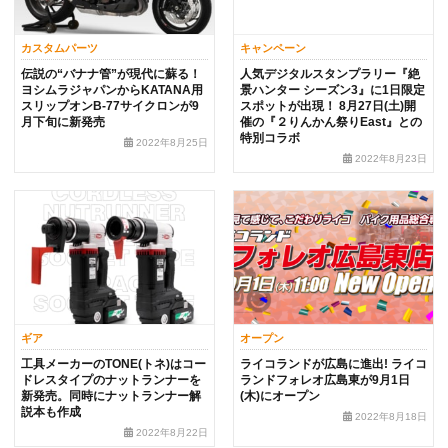
カスタムパーツ
キャンペーン
伝説の“バナナ管”が現代に蘇る！
人気デジタルスタンプラリー『絶
ヨシムラジャパンからKATANA用
景ハンター シーズン3』に1日限定
スリップオンB-77サイクロンが9
スポットが出現！ 8月27日(土)開
月下旬に新発売
催の『２りんかん祭りEast』との
特別コラボ
2022年8月25日
2022年8月23日
ギア
オープン
工具メーカーのTONE(トネ)はコー
ライコランドが広島に進出! ライコ
ドレスタイプのナットランナーを
ランドフォレオ広島東が9月1日
新発売。同時にナットランナー解
(木)にオープン
説本も作成
2022年8月18日
2022年8月22日