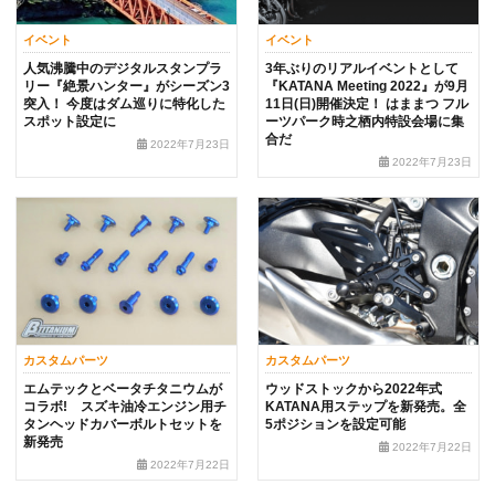
イベント
イベント
人気沸騰中のデジタルスタンプラ
3年ぶりのリアルイベントとして
リー『絶景ハンター』がシーズン3
『KATANA Meeting 2022』が9月
突入！ 今度はダム巡りに特化した
11日(日)開催決定！ はままつ フル
スポット設定に
ーツパーク時之栖内特設会場に集
合だ
2022年7月23日
2022年7月23日
カスタムパーツ
カスタムパーツ
エムテックとベータチタニウムが
ウッドストックから2022年式
コラボ! スズキ油冷エンジン用チ
KATANA用ステップを新発売。全
タンヘッドカバーボルトセットを
5ポジションを設定可能
新発売
2022年7月22日
2022年7月22日