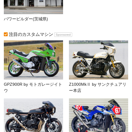
パワービルダー(茨城県)
注目のカスタムマシン
Sponsored
GPZ900R by モトガレージイト
Z1000MkⅡ by サンクチュアリ
ウ
ー本店