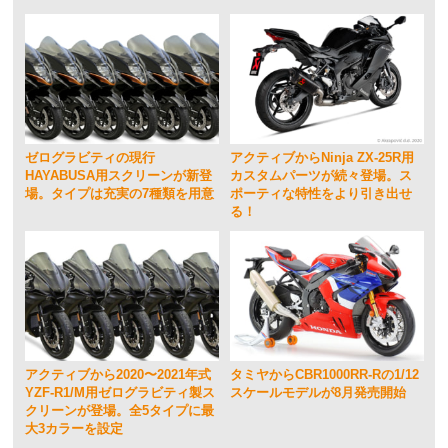
ゼログラビティの現行
アクティブからNinja ZX-25R用
HAYABUSA用スクリーンが新登
カスタムパーツが続々登場。ス
場。タイプは充実の7種類を用意
ポーティな特性をより引き出せ
る！
アクティブから2020〜2021年式
タミヤからCBR1000RR-Rの1/12
YZF-R1/M用ゼログラビティ製ス
スケールモデルが8月発売開始
クリーンが登場。全5タイプに最
大3カラーを設定