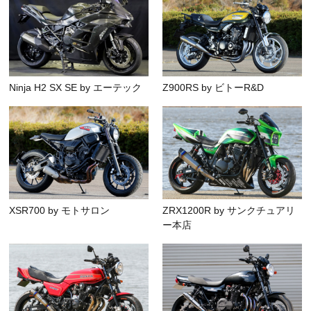
Ninja H2 SX SE by エーテック
Z900RS by ビトーR&D
XSR700 by モトサロン
ZRX1200R by サンクチュアリ
ー本店