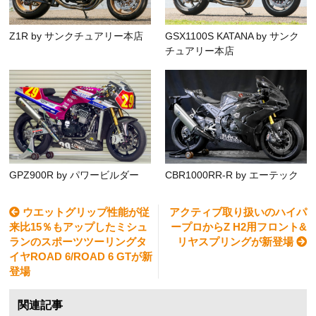
Z1R by サンクチュアリー本店
GSX1100S KATANA by サンク
チュアリー本店
GPZ900R by パワービルダー
CBR1000RR-R by エーテック
ウエットグリップ性能が従
アクティブ取り扱いのハイパ
来比15％もアップしたミシュ
ープロからZ H2用フロント&
ランのスポーツツーリングタ
リヤスプリングが新登場
イヤROAD 6/ROAD 6 GTが新
登場
関連記事