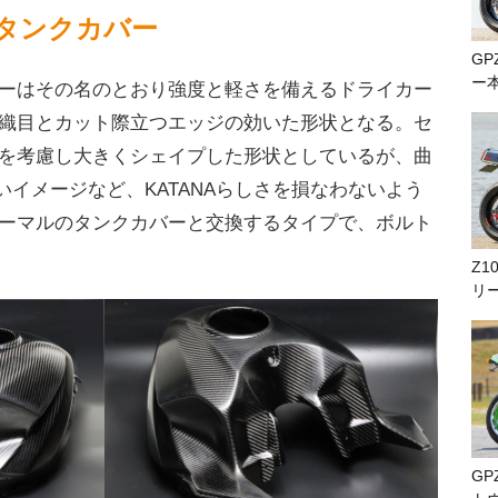
タンクカバー
GP
ー
ーはその名のとおり強度と軽さを備えるドライカー
織目とカット際立つエッジの効いた形状となる。セ
を考慮し大きくシェイプした形状としているが、曲
鋭いイメージなど、KATANAらしさを損なわないよう
ーマルのタンクカバーと交換するタイプで、ボルト
Z1
リ
GP