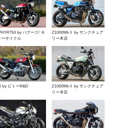
PHYR750 by バグース! モ
Z1000MkⅡ by サンクチュア
ターサイクル
リー本店
X by ビトーR&D
Z1000MkⅡ by サンクチュア
リー本店