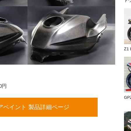
ト
Z1
0円
GP
アペイント 製品詳細ページ