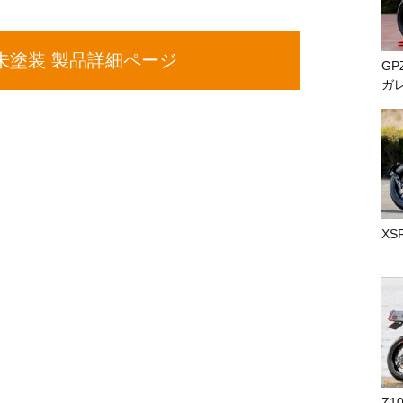
未塗装 製品詳細ページ
GP
ガ
XS
Z1