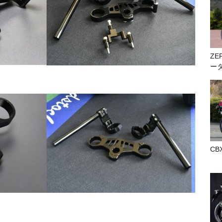
ZE
ー
CB