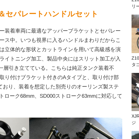
リ
＆セパレートハンドルセット
ー装着車両に最適なアッパーブラケットとセパレー
ース中。いつも視界に入るハンドルまわりだからこ
は立体的な形状とカットラインを用いて高級感を演
Z1
ライトニング加工、製品中央にはスリット加工が入
タ
より一層引き立てている。こちらは純正タンク装着不
取り付けブラケット付きのAタイプと、取り付け部
ており、装着を想定した別売りのオーリンズ製ステ
トローク68mm、SD000ストローク63mmに対応して
XJ
ジ