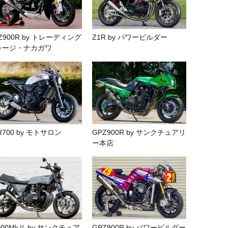
Z900R by トレーディング
Z1R by パワービルダー
レージ・ナカガワ
R700 by モトサロン
GPZ900R by サンクチュアリ
ー本店
000MkⅡ by サンクチュア
GPZ900R by パワービルダー