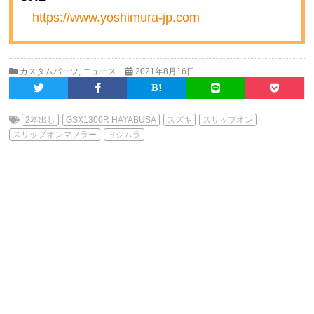
https://www.yoshimura-jp.com
カスタムパーツ
,
ニュース
2021年8月16日
2本出し
GSX1300R HAYABUSA
スズキ
スリップオン
スリップオンマフラー
ヨシムラ