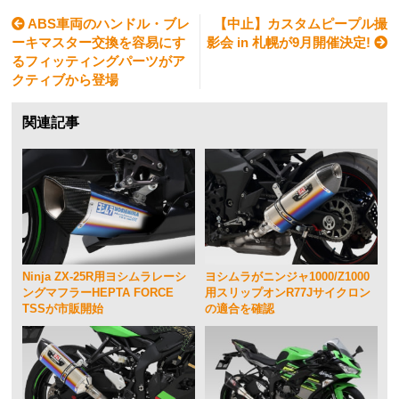
ABS車両のハンドル・ブレ
【中止】カスタムピープル撮
ーキマスター交換を容易にす
影会 in 札幌が9月開催決定!
るフィッティングパーツがア
クティブから登場
関連記事
Ninja ZX-25R用ヨシムラレーシ
ヨシムラがニンジャ1000/Z1000
ングマフラーHEPTA FORCE
用スリップオンR77Jサイクロン
TSSが市販開始
の適合を確認