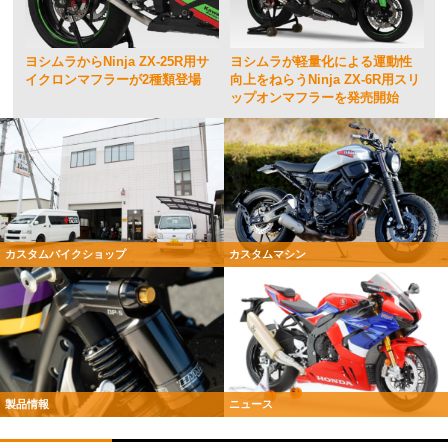
ヨシムラからNinja ZX-25R用サ
ヨシムラが軽量化による運動性
イクロンマフラーが2種類登場
向上をねらうNinja ZX-6R用スリ
ップオンマフラーを発売開始
カスタムバイクショップ
カスタムマシン
製品情報
ニュース