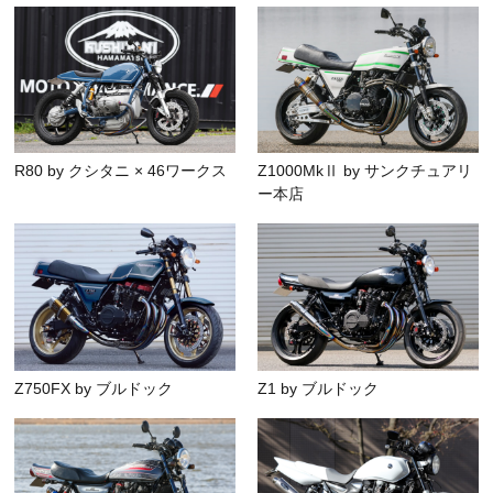
R80 by クシタニ × 46ワークス
Z1000MkⅡ by サンクチュアリ
ー本店
Z750FX by ブルドック
Z1 by ブルドック