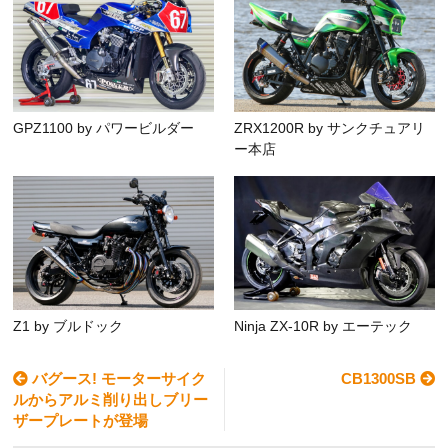
GPZ1100 by パワービルダー
ZRX1200R by サンクチュアリ
ー本店
Z1 by ブルドック
Ninja ZX-10R by エーテック
バグース! モーターサイク
CB1300SB
ルからアルミ削り出しブリー
ザープレートが登場