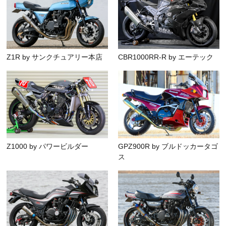
Z1R by サンクチュアリー本店
CBR1000RR-R by エーテック
Z1000 by パワービルダー
GPZ900R by ブルドッカータゴ
ス