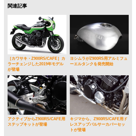
関連記事
［カワサキ・Z900RS/CAFE］カ
ヨシムラがZ900RS用アルミフュ
ラーチェンジした2019年モデル
ーエルタンクを発売開始
が登場
アクティブからZ900RS/CAFE用
キジマから、Z900RS/CAFE用ド
ステップキットが登場
レスアップパルサーカバーセッ
トが登場