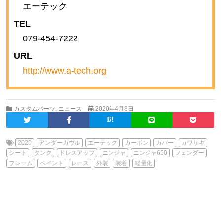
エーテック
TEL
079-454-7222
URL
http://www.a-tech.org
カスタムパーツ
,
ニュース
2020年4月8日
2020
アンダーカウル
エーテック
カーボン
カバー
カワサキ
シート
タンク
ドレスアップ
ニンジャ
ニンジャ650
フェンダー
フレーム
ペイント
レース
外装
装着
軽量化