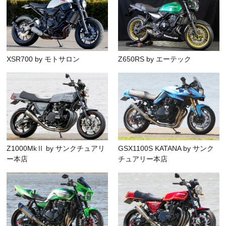
XSR700 by モトサロン
Z650RS by エーテック
Z1000MkⅡ by サンクチュアリ
GSX1100S KATANA by サンク
ー本店
チュアリー本店