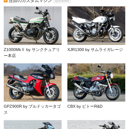
注目のカスタムマシン
Sponsored
Z1000MkⅡ by サンクチュアリ
XJR1300 by サムライガレージ
ー本店
GPZ900R by ブルドッカータゴ
CBX by ビトーR&D
ス