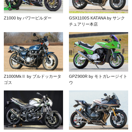
Z1000 by パワービルダー
GSX1100S KATANA by サンク
チュアリー本店
Z1000MkⅡ by ブルドッカータ
GPZ900R by モトガレージイト
ゴス
ウ