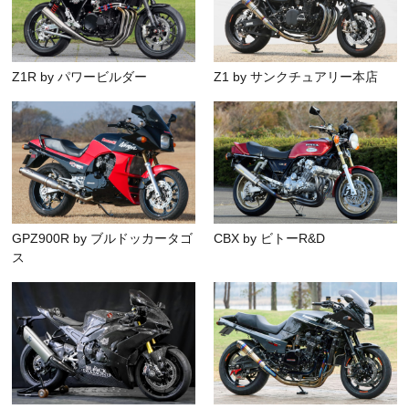
Z1R by パワービルダー
Z1 by サンクチュアリー本店
GPZ900R by ブルドッカータゴ
CBX by ビトーR&D
ス