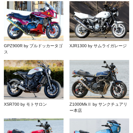
GPZ900R by ブルドッカータゴ
XJR1300 by サムライガレージ
ス
XSR700 by モトサロン
Z1000MkⅡ by サンクチュアリ
ー本店