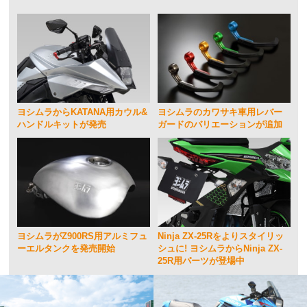
ヨシムラからKATANA用カウル&
ヨシムラのカワサキ車用レバー
ハンドルキットが発売
ガードのバリエーションが追加
ヨシムラがZ900RS用アルミフュ
Ninja ZX-25Rをよりスタイリッ
ーエルタンクを発売開始
シュに! ヨシムラからNinja ZX-
25R用パーツが登場中