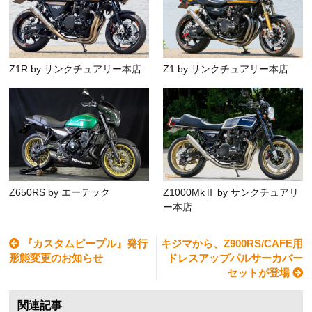
Z1R by サンクチュアリー本店
Z1 by サンクチュアリー本店
Z650RS by エーテック
Z1000MkⅡ by サンクチュアリ
ー本店
『カスタムピープル』発行
キジマから、Z900RS/CAFE用
形態変更のお知らせ
ドレスアップパルサーカバー
セットが登場
関連記事