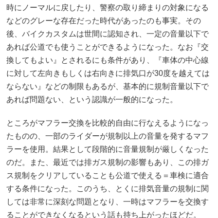
時にノーマルに戻したり、警察の取り締まりの対象になる
などのグレーな存在だった時代があったのも事実。その
後、バイクカスタムは世間に認知され、一定の音量以下で
あれば公道でも使うことができるようになった。なお『交
換してもよい』とされるにも条件があり、『車体の中心線
に対して左向きもしくは右向きに排気口が30度を越えては
ならない』などの制限もあるが、基本的に規制音量以下で
あれば問題ない、という認識が一般的になった。
ところがマフラー交換を比較的自由に行なえるようになっ
たものの、一部のライダーが規制以上の音量を発するマフ
ラーを使用。結果として段階的に音量規制が厳しくなった
のだ。また、最近では排ガス規制の影響もあり、この排ガ
ス規制をクリアしていることも公道で使える＝車検に適合
する条件になった。このうち、とくに排気音量の規制に関
しては非常に深刻な問題となり、一時はマフラーを交換す
ることができなくなるという話も持ち上がったほどだ。