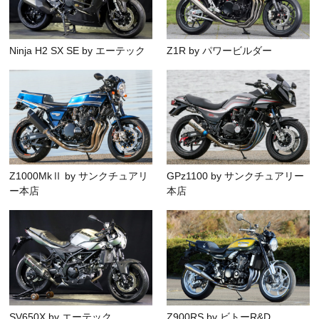
Ninja H2 SX SE by エーテック
Z1R by パワービルダー
Z1000MkⅡ by サンクチュアリ
GPz1100 by サンクチュアリー
ー本店
本店
SV650X by エーテック
Z900RS by ビトーR&D