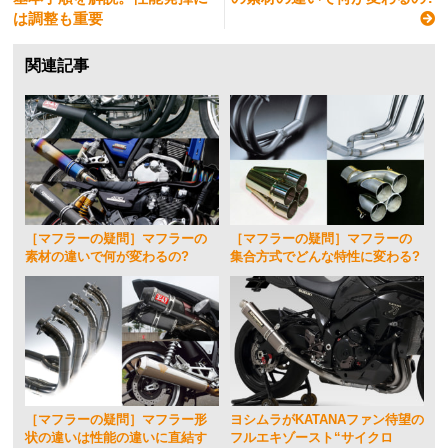
は調整も重要
関連記事
［マフラーの疑問］マフラーの
［マフラーの疑問］マフラーの
素材の違いで何が変わるの?
集合方式でどんな特性に変わる?
［マフラーの疑問］マフラー形
ヨシムラがKATANAファン待望の
状の違いは性能の違いに直結す
フルエキゾースト“サイクロ