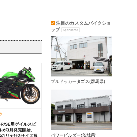
注目のカスタムバイクショ
ップ
Sponsored
ブルドッカータゴス(群馬県)
ツ
-25R/SE用ゲイルスピ
ルが3月発売開始。
パワービルダー(茨城県)
Sのリヤは3サイズ展