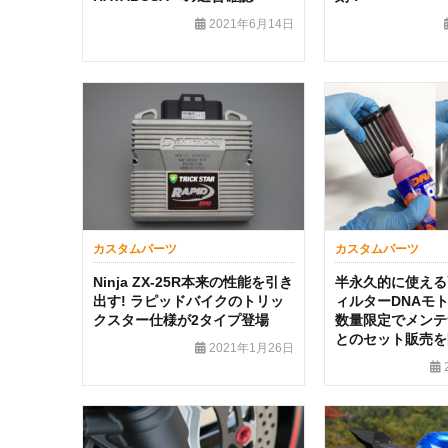
2021年6月14日
カスタムパーツ
カスタムパーツ
Ninja ZX-25R本来の性能を引き
半永久的に使える
出す! ラピッドバイクのトリッ
ィルターDNAモ
クスター仕様が2タイプ登場
数量限定でメンテ
とのセット販売を
2021年1月26日