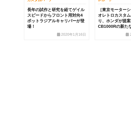
カスタムパーツ
レポート
長年の試作と研究を経てゲイル
［東京モーターショ
スピードからフロント用対向4
オレトロカスタム
ポットラジアルキャリパーが登
り、ホンダが提案
場！
CB1000Rの新
2020年1月16日