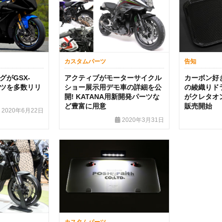
カスタムパーツ
告知
がGSX-
アクティブがモーターサイクル
カーボン好き
ーツを多数リリ
ショー展示用デモ車の詳細を公
の綾織りド
開! KATANA用新開発パーツな
がクレタオ
ど豊富に用意
販売開始
2020年6月22日
2020年3月31日