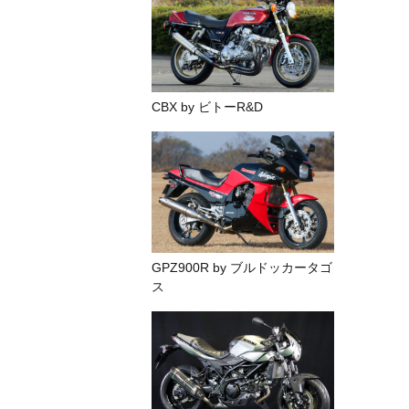
CBX by ビトーR&D
GPZ900R by ブルドッカータゴ
ス