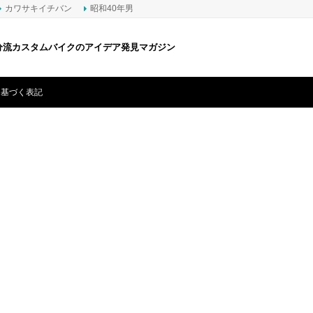
カワサキイチバン
昭和40年男
分流カスタムバイクのアイデア発見マガジン
に基づく表記