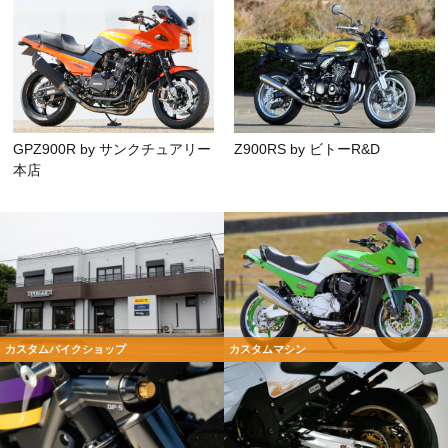
GPZ900R by サンクチュアリー
Z900RS by ビトーR&D
本店
カスタムバイクショップ
カスタムマシン