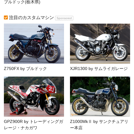
ブルドック(栃木県)
注目のカスタムマシン
Sponsored
Z750FX by ブルドック
XJR1300 by サムライガレージ
GPZ900R by トレーディングガ
Z1000MkⅡ by サンクチュアリ
レージ・ナカガワ
ー本店