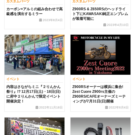
カスタムパーツ
カスタムパーツ
カーボン×アルミの組み合わせで高
Z900RS & Z650RSのヘッドライ
級感を演出するミラー
ト下にKAWASAKI純正エンブレム
が装着可能に
2023年8月4日
2023年4月10日
イベント
イベント
内容はさながらミニ『２りんかん
Z900RSオーナーは横浜に集合!
祭り』!? 12月17日(土)・18日(日)
Zest Cuore Z900rs主催の
に府中２りんかんで限定イベント
Z900RS/CAFEオーナーズミーテ
開催決定！
ィングが7月31日(日)開催
2022年11月18日
2022年6月4日