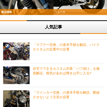
製品情報
ニュース
人気記事
「マフラー交換」の基本手順を解説。バイク
カスタムの定番中の定番
自宅でできるカスタム作業「バフ掛け」を徹
底解説。根気があれば輝きは手に入る!!
「ウインカー交換」の基本手順を解説。断線
させないよう注意が必要