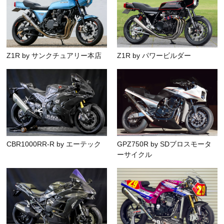
Z1R by サンクチュアリー本店
Z1R by パワービルダー
CBR1000RR-R by エーテック
GPZ750R by SDブロスモータ
ーサイクル