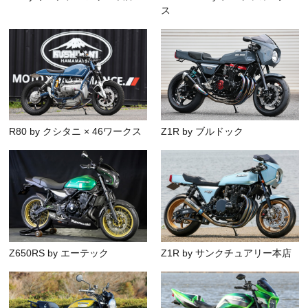
ス
R80 by クシタニ × 46ワークス
Z1R by ブルドック
Z650RS by エーテック
Z1R by サンクチュアリー本店