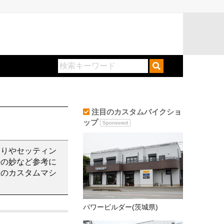
注目のカスタムバイクショ
ップ
Sponsored
わりやセッティン
勢の妙など参考に
想のカスタムマシ
パワービルダー(茨城県)