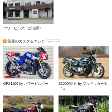
パワービルダー(茨城県)
注目のカスタムマシン
Sponsored
GPZ1100 by パワービルダー
Z1000MkⅡ by ブルドッカータ
ゴス