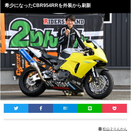
希少になったCBR954RRを外装から刷新
松山２りんかん