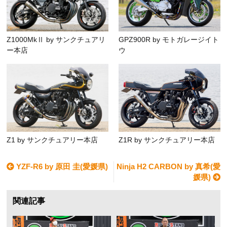
Z1000MkⅡ by サンクチュアリ
GPZ900R by モトガレージイト
ー本店
ウ
Z1 by サンクチュアリー本店
Z1R by サンクチュアリー本店
YZF-R6 by 原田 圭(愛媛県)
Ninja H2 CARBON by 真希(愛
媛県)
関連記事