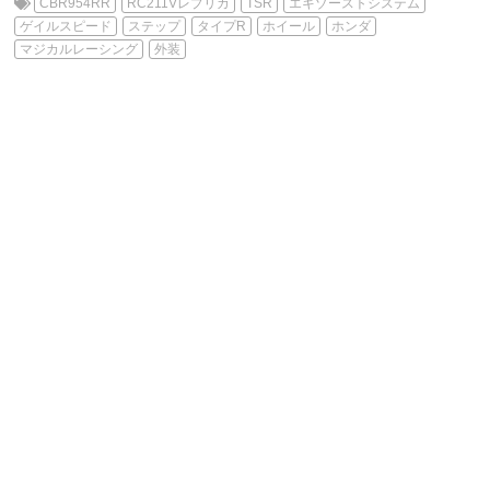
CBR954RR
RC211Vレプリカ
TSR
エキゾーストシステム
ゲイルスピード
ステップ
タイプR
ホイール
ホンダ
マジカルレーシング
外装