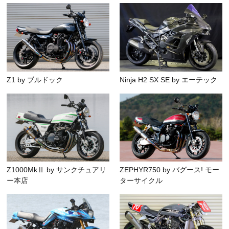
Z1 by ブルドック
Ninja H2 SX SE by エーテック
Z1000MkⅡ by サンクチュアリ
ZEPHYR750 by バグース! モー
ー本店
ターサイクル