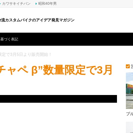
カワサキイチバン
昭和40年男
分流カスタムバイクのアイデア発見マガジン
に基づく表記
量限定で3月5日より販売開始！
ャペ β”数量限定で3月
ブ