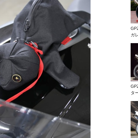
GP
ガ
GP
タ