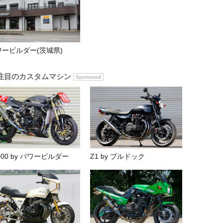
ワービルダー(茨城県)
注目のカスタムマシン
Sponsored
000 by パワービルダー
Z1 by ブルドック