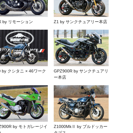
X by リモーション
Z1 by サンクチュアリー本店
0 by クシタニ × 46ワーク
GPZ900R by サンクチュアリ
ー本店
Z900R by モトガレージイ
Z1000MkⅡ by ブルドッカー
ウ
タゴス