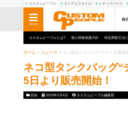
カスタムピープル
タンデムスタイル
レディスバイク
自
MENU
カスタムピープルとは?
個人情報保護方針
特定商取引法
ホーム
ニュース
ネコ型タンクバッグ“チャペ β”数
ネコ型タンクバッグ“チ
5日より販売開始！
告知
2020年3月4日
カスタムピープル編集部