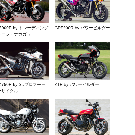
Z900R by トレーディング
GPZ900R by パワービルダー
レージ・ナカガワ
Z750R by SDブロスモー
Z1R by パワービルダー
ーサイクル