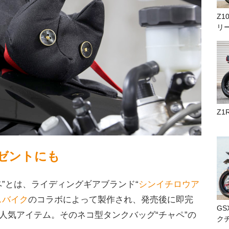
Z1
リ
Z1
ゼントにも
ペ”とは、ライディングギアブランド“
シンイチロウア
スバイク
のコラボによって製作され、発売後に即完
GS
人気アイテム。そのネコ型タンクバッグ“チャペ”の
ク