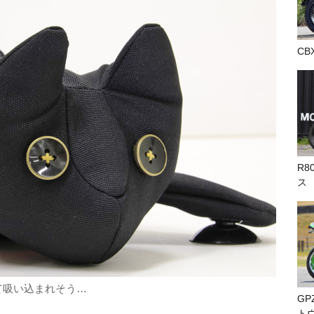
CB
R8
ス
て吸い込まれそう…
GP
ト