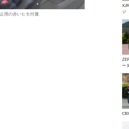
XJ
ジ
止用の赤いヒモ付属
ZE
ー
CB