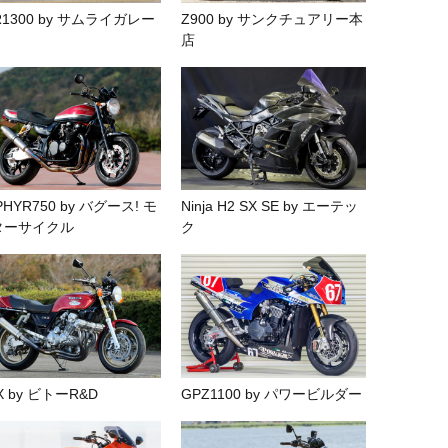
R1300 by サムライガレー
Z900 by サンクチュアリー本
店
PHYR750 by バグース! モ
Ninja H2 SX SE by エーテッ
ターサイクル
ク
X by ビトーR&D
GPZ1100 by パワービルダー