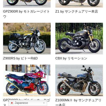
GPZ900R by モトガレージイト
Z1 by サンクチュアリー本店
ウ
Z900RS by ビトーR&D
CBX by リモーション
GPZ900R by ブルドッカータゴ
Z1000MkⅡ by サンクチュアリ
Japanese
ス
ー本店