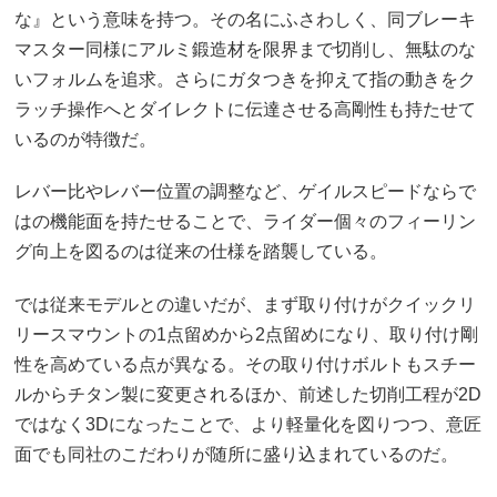
な』という意味を持つ。その名にふさわしく、同ブレーキ
マスター同様にアルミ鍛造材を限界まで切削し、無駄のな
いフォルムを追求。さらにガタつきを抑えて指の動きをク
ラッチ操作へとダイレクトに伝達させる高剛性も持たせて
いるのが特徴だ。
レバー比やレバー位置の調整など、ゲイルスピードならで
はの機能面を持たせることで、ライダー個々のフィーリン
グ向上を図るのは従来の仕様を踏襲している。
では従来モデルとの違いだが、まず取り付けがクイックリ
リースマウントの1点留めから2点留めになり、取り付け剛
性を高めている点が異なる。その取り付けボルトもスチー
ルからチタン製に変更されるほか、前述した切削工程が2D
ではなく3Dになったことで、より軽量化を図りつつ、意匠
面でも同社のこだわりが随所に盛り込まれているのだ。