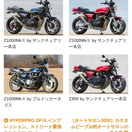
Z1000MkⅡ by サンクチュアリ
Z1000MkⅡ by サンクチュアリ
ー本店
ー本店
Z1000MkⅡ by ブルドッカータ
Z900 by サンクチュアリー本店
ゴス
HYPERPRO DP-S インプ
［オートサロン2020］カスタ
レッション。ストリート最強
ムピープル的オートサロンの