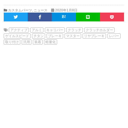
カスタムパーツ
,
ニュース
2020年1月8日
アクティブ
アルミ
キャリパー
クラッチ
クラッチホルダー
ゲイルスピード
チタン
ブレーキ
マスター
リヤブレーキ
レバー
取り付け
汎用
装着
軽量化