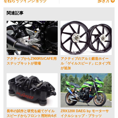
をねらうツインショック
歩き方
関連記事
アクティブからZ900RS/CAFE用
アクティブのアルミ鍛造ホイー
ステップキットが登場
ル「ゲイルスピード」にタイプE
が追加
長年の試作と研究を経てゲイル
ZRX1200 DAEG by モーターサ
スピードからフロント用対向4ポ
イクルショップ・プラッツ